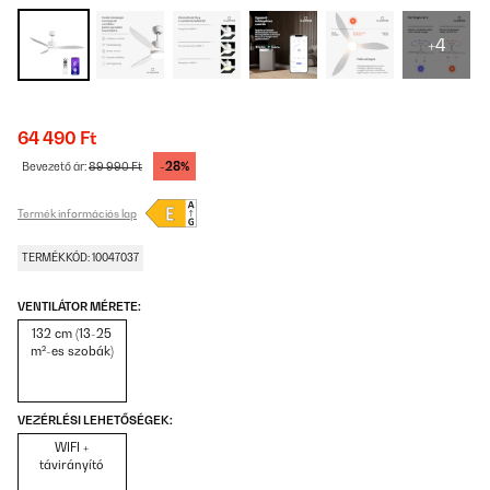
+4
64 490 Ft
-28%
Bevezető ár:
89 990 Ft
Termék információs lap
TERMÉKKÓD: 10047037
VENTILÁTOR MÉRETE:
132 cm (13-25
m²-es szobák)
VEZÉRLÉSI LEHETŐSÉGEK:
WIFI +
távirányító