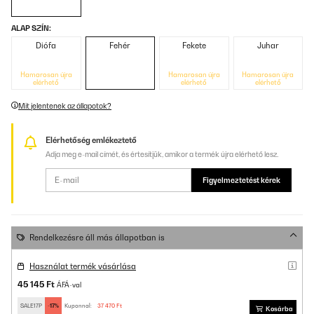
ALAP SZÍN:
Diófa
Fehér
Fekete
Juhar
Hamarosan újra
Hamarosan újra
Hamarosan újra
elérhető
elérhető
elérhető
Mit jelentenek az állapotok?
Elérhetőség emlékeztető
Adja meg e-mail címét, és értesítjük, amikor a termék újra elérhető lesz.
Figyelmeztetést kérek
Rendelkezésre áll más állapotban is
Használat termék vásárlása
45 145 Ft
ÁFÁ-val
SALE17P
-17%
Kuponnal:
37 470 Ft
Kosárba