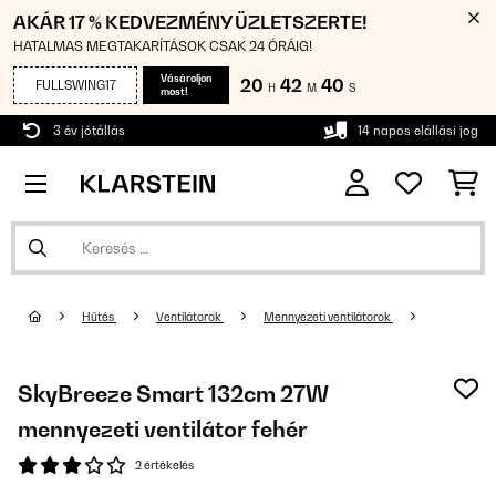
AKÁR 17 % KEDVEZMÉNY ÜZLETSZERTE!
HATALMAS MEGTAKARÍTÁSOK CSAK 24 ÓRÁIG!
Vásároljon
20
42
40
FULLSWING17
H
M
S
most!
3 év jótállás
14 napos elállási jog
Hűtés
Ventilátorok
Mennyezeti ventilátorok
SkyBreeze Smart 132cm 27W
mennyezeti ventilátor fehér
2 értékelés