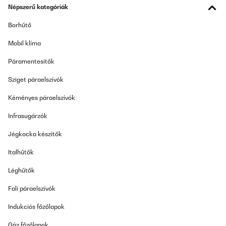
Népszerű kategóriák
Borhűtő
Mobil klíma
Páramentesítők
Sziget páraelszívók
Kéményes páraelszívók
Infrasugárzók
Jégkocka készítők
Italhűtők
Léghűtők
Fali páraelszívók
Indukciós főzőlapok
Gáz főzőlapok