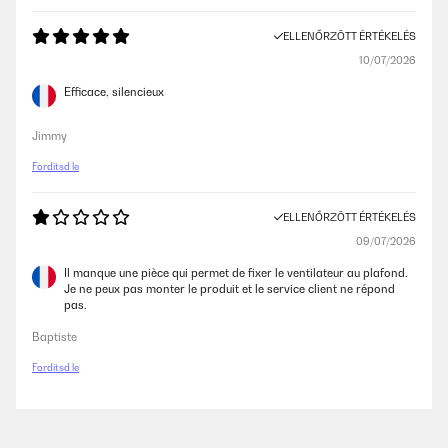
ELLENŐRZÖTT ÉRTÉKELÉS
10/07/2026
Efficace, silencieux
Jimmy
Fordítsd le
ELLENŐRZÖTT ÉRTÉKELÉS
09/07/2026
Il manque une pièce qui permet de fixer le ventilateur au plafond.
Je ne peux pas monter le produit et le service client ne répond
pas.
Baptiste
Fordítsd le