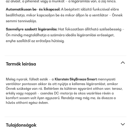
az alvást, a pihenést vagy a munkát – a légáramlás van, a zaj nincs.
Automatikusan be- és kikapcsol:
A beépített időzítő funkcióval előre
beállíthatja, mikor kapcsoljon be és mikor álljon le a ventilátor – Önnek
semmi tennivalója.
Személyre szabott légáramlás:
Hat fokozatban állítható szélsebesség –
Ön mindig megtalálhatja a számára ideális légáramlási erősséget,
enyhe szellőtől az erőteljes hűtésig.
Termék leírása
Meleg nyarak, fülledt esték – a
Klarstein SkyBreeze Smart
mennyezeti
ventilátor pontosan akkor és ott nyújtja a kellemes légáramlást, amikor
Önnek szüksége van rá. Beltérben és kültéren egyaránt otthon van: terasz,
erkély vagy nappali – csendes DC-motorja és okos vezérlése révén a
komfort sosem volt ilyen egyszerű. Rendelje meg még ma, és élvezze a
hűvös otthont egész évben.
Tulajdonságok