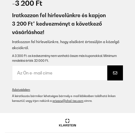
-3 200 Ft
Iratkozzon fel hírlevelünkre és kapjon
3 200 Ft* kedvezményt a következő
vásárláshoz!
Iratkozzon fel hírlevelünkre, hogy elsőként értesüljön a közelgő
akciókról.
A 3 200 Ft-os kedvezmény nem vonható össze más kuponokkal. Minimum
rendelési érték 32 000 Ft.
Adatvédelem
A leiratkozás bármikor lehetséges bármely e-mail láblécében található linken
keresztül, vagy írjon nekünk a
privacy@chal-tec.com
címre.