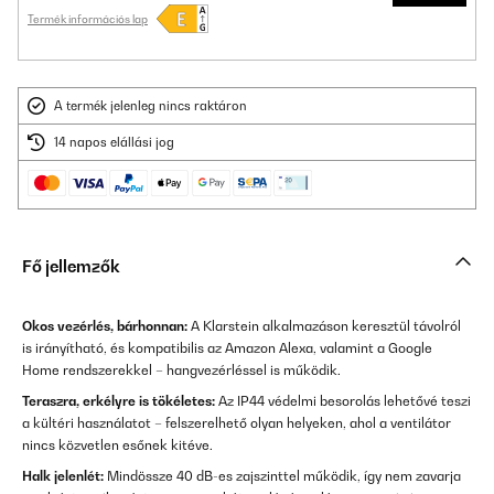
Termék információs lap
A termék jelenleg nincs raktáron
14 napos elállási jog
Fő jellemzők
Okos vezérlés, bárhonnan:
A Klarstein alkalmazáson keresztül távolról
is irányítható, és kompatibilis az Amazon Alexa, valamint a Google
Home rendszerekkel – hangvezérléssel is működik.
Teraszra, erkélyre is tökéletes:
Az IP44 védelmi besorolás lehetővé teszi
a kültéri használatot – felszerelhető olyan helyeken, ahol a ventilátor
nincs közvetlen esőnek kitéve.
Halk jelenlét:
Mindössze 40 dB-es zajszinttel működik, így nem zavarja