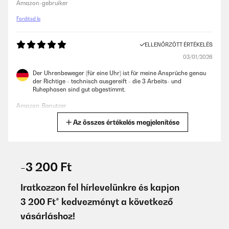
Amazon-gebruiker
Fordítsd le
ELLENŐRZÖTT ÉRTÉKELÉS
03/01/2026
Der Uhrenbeweger (für eine Uhr) ist für meine Ansprüche genau
der Richtige - technisch ausgereift - die 3 Arbeits- und
Ruhephasen sind gut abgestimmt.
Amazon-Benutzer
Az összes értékelés megjelenítése
Fordítsd le
ELLENŐRZÖTT ÉRTÉKELÉS
13/10/2025
-3 200 Ft
Design essenziale, silenzioso e affidabile, materiali robusti. Fa
esattamente ciò che promette, mantenendo l’orologio sempre
Iratkozzon fel hírlevelünkre és kapjon
carico senza complicazioni.
3 200 Ft* kedvezményt a következő
Utente Amazon
vásárláshoz!
Fordítsd le