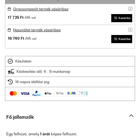
Újracsomagolt termék vásárlása
17 725 Ft
ÁFÁ-val
Kosárba
Használat termék vásárlása
16 740 Ft
ÁFÁ-val
Kosárba
Készleten
Kézbesítési idő: 4 - 6 munkanap
14 napos elállási jog
Fő jellemzők
Egy felhúzó, amely
1 órát
képes felhúzni.