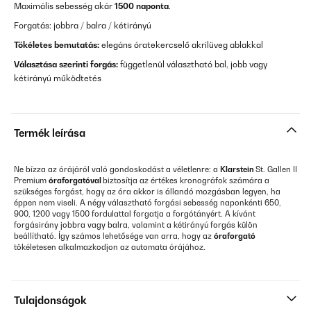
Maximális sebesség akár
1500 naponta
.
Forgatás: jobbra / balra / kétirányú
Tökéletes bemutatás:
elegáns óratekercselő akrilüveg ablakkal
Választása szerinti forgás:
függetlenül választható bal, jobb vagy
kétirányú működtetés
Termék leírása
Ne bízza az órájáról való gondoskodást a véletlenre: a
Klarstein
St. Gallen II
Premium
óraforgatóval
biztosítja az értékes kronográfok számára a
szükséges forgást, hogy az óra akkor is állandó mozgásban legyen, ha
éppen nem viseli. A négy választható forgási sebesség naponkénti 650,
900, 1200 vagy 1500 fordulattal forgatja a forgótányért. A kívánt
forgásirány jobbra vagy balra, valamint a kétirányú forgás külön
beállítható. Így számos lehetősége van arra, hogy az
óraforgató
tökéletesen alkalmazkodjon az automata órájához.
Tulajdonságok