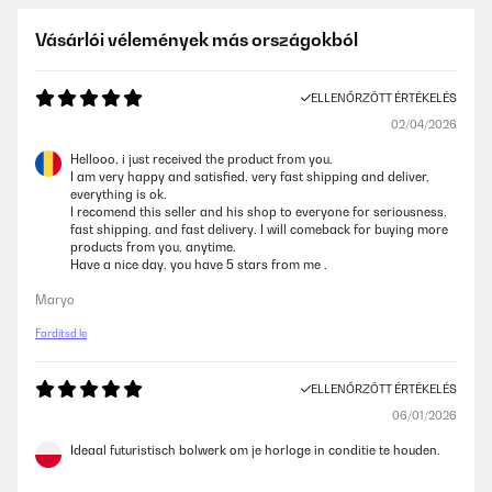
Vásárlói vélemények más országokból
ELLENŐRZÖTT ÉRTÉKELÉS
02/04/2026
Hellooo, i just received the product from you.
I am very happy and satisfied, very fast shipping and deliver,
everything is ok.
I recomend this seller and his shop to everyone for seriousness,
fast shipping, and fast delivery. I will comeback for buying more
products from you, anytime.
Have a nice day, you have 5 stars from me .
Maryo
Fordítsd le
ELLENŐRZÖTT ÉRTÉKELÉS
06/01/2026
Ideaal futuristisch bolwerk om je horloge in conditie te houden.