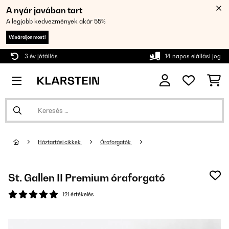
A nyár javában tart
A legjobb kedvezmények akár 55%
Vásároljon most!
3 év jótállás
14 napos elállási jog
Háztartási cikkek
Óraforgatók
St. Gallen II Premium óraforgató
121 értékelés