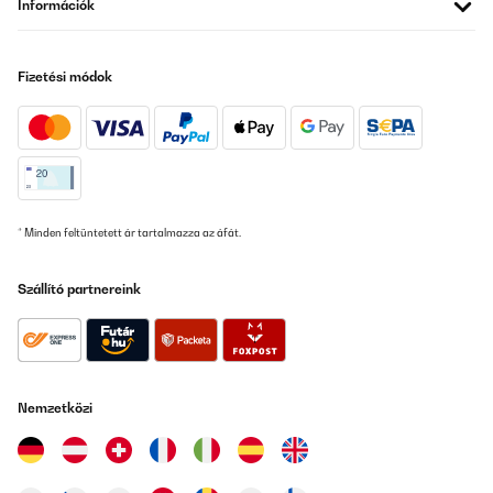
Információk
Halterung, die etwas schmaler sein dürfte.Rein optisch schaut
das Gerät gut aus.
Amazon-Benutzer
Fizetési módok
Fordítsd le
ELLENŐRZÖTT ÉRTÉKELÉS
02/08/2025
Der Uhrenbeweger tut seinen Job aber der Motor ist nicht
* Minden feltüntetett ár tartalmazza az áfát.
sonderlich leise. Mein Armband passte gerade so auf die
Halterung, die etwas schmaler sein dürfte. Rein optisch schaut
das Gerät gut aus.
Szállító partnereink
Amazon-Benutzer
Fordítsd le
ELLENŐRZÖTT ÉRTÉKELÉS
Nemzetközi
26/06/2025
After an initial glitch with the delivery company, I finally received
my watch finder, which is excellent. At all times after my original
negative review the company remained in contact until the