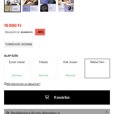
19 690 Ft
-40%
Bevezető ár:
32 890 Ft
TERMÉKKÓD: 10036168
ALAP SZÍN:
Ezüst metál
Fekete
Kék óceán
Nikkel fém
Elérhető
Elérhető
Elérhető
Mit jelentenek az állapotok?
Kosárba
Rendelkezésre áll más állapotban is