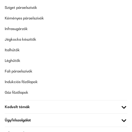
ELLENŐRZÖTT ÉRTÉKELÉS
Sziget páraelszívók
14/08/2025
Kéményes páraelszívók
Correspond parfaitement à mes attentes. Pas trop bruyant
quand il tourne
Infrasugárzók
Utilisateur d'Amazon
Jégkocka készítők
Fordítsd le
Italhűtők
ELLENŐRZÖTT ÉRTÉKELÉS
Léghűtők
12/08/2025
Fali páraelszívók
Sehr gute Qualität und der Motor ist wirklich absolut leise
Indukciós főzőlapok
Amazon-Benutzer
Gáz főzőlapok
Fordítsd le
Kedvelt témák
ELLENŐRZÖTT ÉRTÉKELÉS
02/08/2025
Ügyfélszolgálat
Der Uhrenbeweger tut seinen Job aber der Motor ist nicht
sonderlich leise.Mein Armband passte gerade so auf die