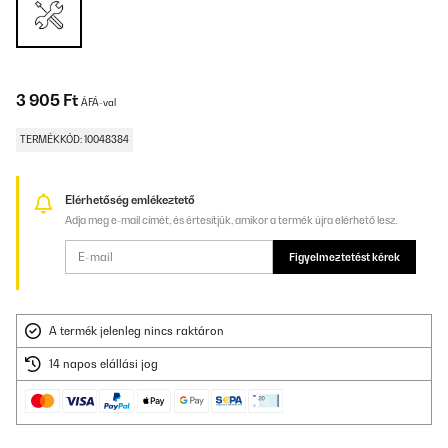
3 905 Ft
ÁFÁ-val
TERMÉKKÓD: 10048384
Elérhetőség emlékeztető
Adja meg e-mail címét, és értesítjük, amikor a termék újra elérhető lesz.
Figyelmeztetést kérek
A termék jelenleg nincs raktáron
14 napos elállási jog