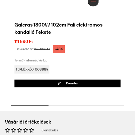
s
Galeras 1800W 102cm Fali elektromos
G
kandalló Fekete
k
111 690 Ft
13
-43%
Bevezető ár:
196 990 Ft
Be
Termék információs lap
Ter
TERMÉKKÓD: 10038687
TE
Kosárba
Vásárlói értékelések
0 értékelés