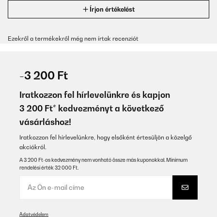
Írjon értékelést
Ezekről a termékekről még nem írtak recenziót
-3 200 Ft
Iratkozzon fel hírlevelünkre és kapjon
3 200 Ft* kedvezményt a következő
vásárláshoz!
Iratkozzon fel hírlevelünkre, hogy elsőként értesüljön a közelgő
akciókról.
A 3 200 Ft-os kedvezmény nem vonható össze más kuponokkal. Minimum
rendelési érték 32 000 Ft.
Adatvédelem