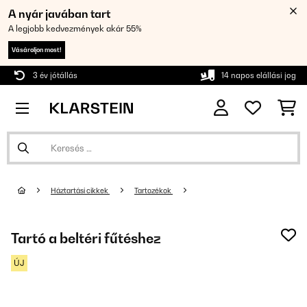
A nyár javában tart
A legjobb kedvezmények akár 55%
Vásároljon most!
3 év jótállás
14 napos elállási jog
Háztartási cikkek
Tartozékok
Tartó a beltéri fűtéshez
ÚJ