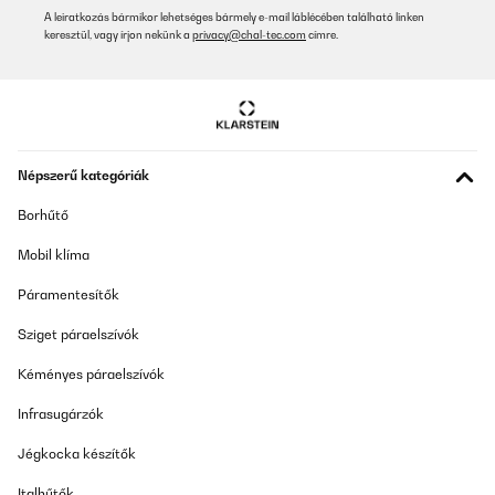
A leiratkozás bármikor lehetséges bármely e-mail láblécében található linken
keresztül, vagy írjon nekünk a
privacy@chal-tec.com
címre.
Népszerű kategóriák
Borhűtő
Mobil klíma
Páramentesítők
Sziget páraelszívók
Kéményes páraelszívók
Infrasugárzók
Jégkocka készítők
Italhűtők