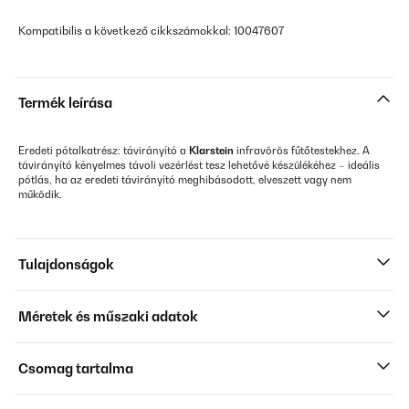
Kompatibilis a következő cikkszámokkal: 10047607
Termék leírása
Eredeti pótalkatrész: távirányító a
Klarstein
infravörös fűtőtestekhez. A
távirányító kényelmes távoli vezérlést tesz lehetővé készülékéhez – ideális
pótlás, ha az eredeti távirányító meghibásodott, elveszett vagy nem
működik.
Tulajdonságok
Méretek és műszaki adatok
Csomag tartalma