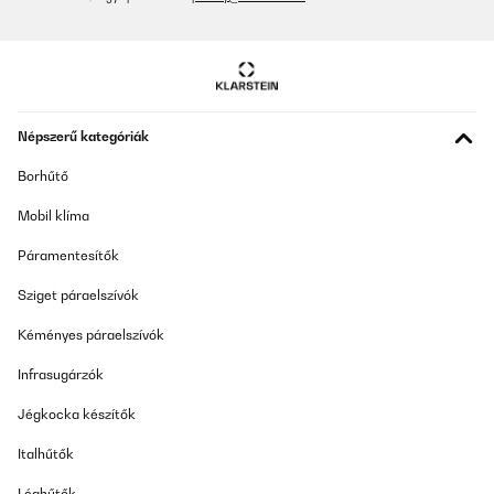
Népszerű kategóriák
Borhűtő
Mobil klíma
Páramentesítők
Sziget páraelszívók
Kéményes páraelszívók
Infrasugárzók
Jégkocka készítők
Italhűtők
Léghűtők