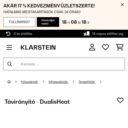
AKÁR 17 % KEDVEZMÉNY ÜZLETSZERTE!
HATALMAS MEGTAKARÍTÁSOK CSAK 24 ÓRÁIG!
Vásároljon
18
08
18
FULLSWING17
H
M
S
most!
3 év jótállás
14 napos elállási jog
Hősugárzók
Infrasugárzók
Teraszfűtők
Távirányító - DualisHeat