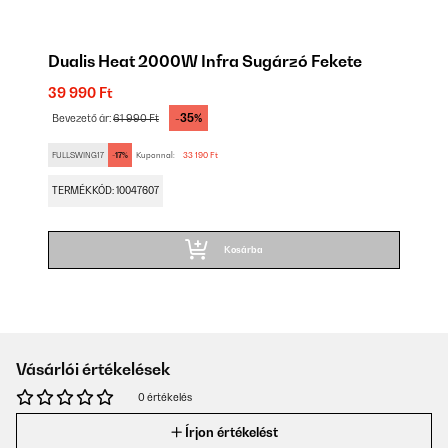
Dualis Heat 2000W Infra Sugárzó Fekete
39 990 Ft
-35%
Bevezető ár:
61 990 Ft
FULLSWING17
-17%
Kuponnal:
33 190 Ft
TERMÉKKÓD: 10047607
Kosárba
Vásárlói értékelések
0 értékelés
Írjon értékelést