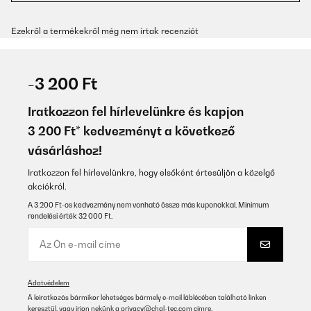
Ezekről a termékekről még nem írtak recenziót
-3 200 Ft
Iratkozzon fel hírlevelünkre és kapjon
3 200 Ft* kedvezményt a következő
vásárláshoz!
Iratkozzon fel hírlevelünkre, hogy elsőként értesüljön a közelgő
akciókról.
A 3 200 Ft-os kedvezmény nem vonható össze más kuponokkal. Minimum
rendelési érték 32 000 Ft.
Adatvédelem
A leiratkozás bármikor lehetséges bármely e-mail láblécében található linken
keresztül, vagy írjon nekünk a
privacy@chal-tec.com
címre.