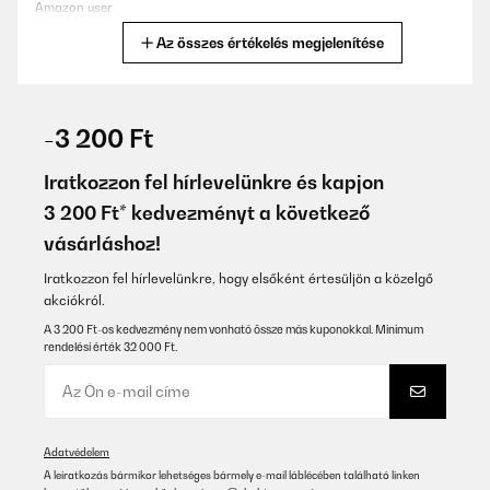
Amazon user
Az összes értékelés megjelenítése
Fordítsd le
ELLENŐRZÖTT ÉRTÉKELÉS
26/07/2025
-3 200 Ft
Very good value for money
Iratkozzon fel hírlevelünkre és kapjon
Amazon-Benutzer
3 200 Ft* kedvezményt a következő
vásárláshoz!
Fordítsd le
Iratkozzon fel hírlevelünkre, hogy elsőként értesüljön a közelgő
ELLENŐRZÖTT ÉRTÉKELÉS
akciókról.
01/07/2025
A 3 200 Ft-os kedvezmény nem vonható össze más kuponokkal. Minimum
rendelési érték 32 000 Ft.
Preis u. Leistung in Ordnung
Amazon-Benutzer
Fordítsd le
Adatvédelem
A leiratkozás bármikor lehetséges bármely e-mail láblécében található linken