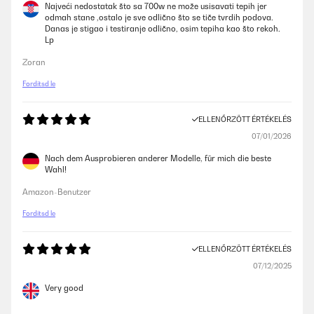
Najveći nedostatak što sa 700w ne može usisavati tepih jer
odmah stane ,ostalo je sve odlično što se tiče tvrdih podova.
Danas je stigao i testiranje odlično, osim tepiha kao što rekoh.
Lp
Zoran
Fordítsd le
ELLENŐRZÖTT ÉRTÉKELÉS
07/01/2026
Nach dem Ausprobieren anderer Modelle, für mich die beste
Wahl!
Amazon-Benutzer
Fordítsd le
ELLENŐRZÖTT ÉRTÉKELÉS
07/12/2025
Very good