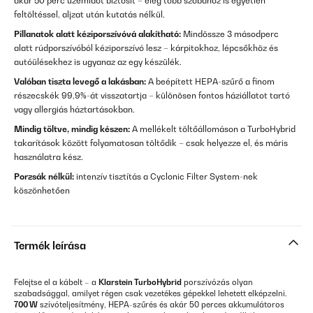
akár 50 perc üzemidőt biztosít – elég több szobához is egyetlen
feltöltéssel, aljzat után kutatás nélkül.
Pillanatok alatt kéziporszívóvá alakítható:
Mindössze 3 másodperc
alatt rúdporszívóból kéziporszívó lesz – kárpitokhoz, lépcsőkhöz és
autóülésekhez is ugyanaz az egy készülék.
Valóban tiszta levegő a lakásban:
A beépített HEPA-szűrő a finom
részecskék 99,9%-át visszatartja – különösen fontos háziállatot tartó
vagy allergiás háztartásokban.
Mindig töltve, mindig készen:
A mellékelt töltőállomáson a TurboHybrid
takarítások között folyamatosan töltődik – csak helyezze el, és máris
használatra kész.
Porzsák nélkül:
intenzív tisztítás a Cyclonic Filter System-nek
köszönhetően
Termék leírása
Felejtse el a kábelt – a
Klarstein TurboHybrid
porszívózás olyan
szabadsággal, amilyet régen csak vezetékes gépekkel lehetett elképzelni.
700 W
szívóteljesítmény, HEPA-szűrés és akár 50 perces akkumulátoros