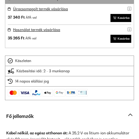
Újracsomagolt termék vásárlása
37 340 Ft
ÁFÁ-val
Kosárba
Használat termék vásárlása
35 265 Ft
ÁFÁ-val
Kosárba
Készleten
Kézbesítési idő: 2 - 3 munkanap
14 napos elállási jog
Fő jellemzők
Kábel nélkül, az egész otthonon át:
A 25,2 V-os lítium-ion akkumulátor