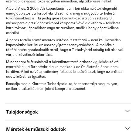
üzemidő: az egész lakás egyetlen menetben, aljzatkeresés nélkül.
A 25,2 V-os, 2 200 mAh kapacitású lítium-ion akkumulátor elegendő
energiát biztosít a TurboHybrid számára még a nagyobb terhelésű
takarításokhoz is. Ha pedig gyors beavatkozásra van szükség: 3
másodperc alatt rúdporszívóból kéziporszívóvá alakítható – tökéletes
kárpitokhoz, lépcsőkhöz vagy az autóhoz, anélkül hogy gépet kellene
cserélni.
A poros tartály érintésmentes ürítéssel tisztítható – nem kell közvetlen
kapcsolatba kerülni az összegyűjtött szennyeződéssel. A mellékelt
töltőállomás gondoskodik arról, hogy a TurboHybrid mindig teli akkuval
várja a következő takarítást.
Mindennapi felfrissítéstől a háziállatot tartó otthonokig, lakóautóktól
nyaralókig – a TurboHybrid alkalmazkodik az Ön életmódjához, nem
fordítva. A két szívóteljesítmény-fokozat lehetővé teszi, hogy az erőt az
adott felülethez igazítsa.
Rendelje meg a Klarstein TurboHybrid-et, és tapasztalja meg, milyen,
amikor a takarítás nem jelent kompromisszumot.
Tulajdonságok
Méretek és műszaki adatok