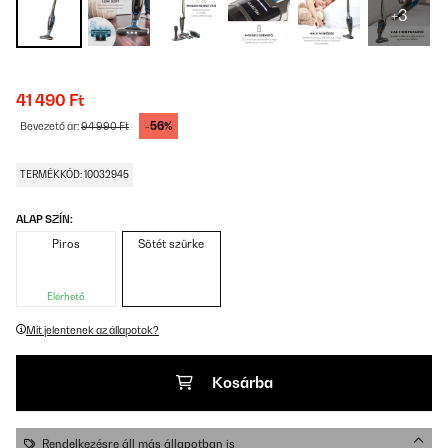
+3
41 490 Ft
-56%
Bevezető ár:
94 990 Ft
TERMÉKKÓD: 10032945
ALAP SZÍN:
Piros
Sötét szürke
Elérhető
Mit jelentenek az állapotok?
Kosárba
Rendelkezésre áll más állapotban is