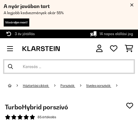
A nyár javában tart
A legjobb kedvezmények akár 55%
Vásároljon most!
3 év jótállás
14 napos elállási jog
Háztartási cikkek
Porszívók
Nyeles porszívók
TurboHybrid porszívó
85 értékelés