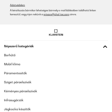
Utente Amazon
Adatvédelem
A leiratkozás bármikor lehetséges bármely e-mail láblécében található linken
Fordítsd le
keresztül, vagy írjon nekünk a
privacy@chal-tec.com
címre.
Népszerű kategóriák
Borhűtő
Mobil klíma
Páramentesítők
Sziget páraelszívók
Kéményes páraelszívók
Infrasugárzók
Jégkocka készítők