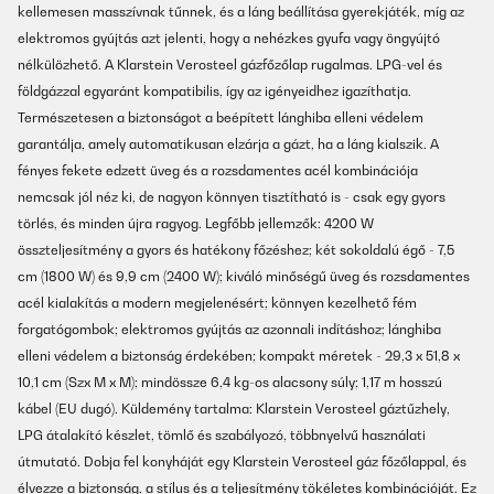
kellemesen masszívnak tűnnek, és a láng beállítása gyerekjáték, míg az
elektromos gyújtás azt jelenti, hogy a nehézkes gyufa vagy öngyújtó
nélkülözhető. A Klarstein Verosteel gázfőzőlap rugalmas. LPG-vel és
földgázzal egyaránt kompatibilis, így az igényeidhez igazíthatja.
Természetesen a biztonságot a beépített lánghiba elleni védelem
garantálja, amely automatikusan elzárja a gázt, ha a láng kialszik. A
fényes fekete edzett üveg és a rozsdamentes acél kombinációja
nemcsak jól néz ki, de nagyon könnyen tisztítható is - csak egy gyors
törlés, és minden újra ragyog. Legfőbb jellemzők: 4200 W
összteljesítmény a gyors és hatékony főzéshez; két sokoldalú égő - 7,5
cm (1800 W) és 9,9 cm (2400 W); kiváló minőségű üveg és rozsdamentes
acél kialakítás a modern megjelenésért; könnyen kezelhető fém
forgatógombok; elektromos gyújtás az azonnali indításhoz; lánghiba
elleni védelem a biztonság érdekében; kompakt méretek - 29,3 x 51,8 x
10,1 cm (Szx M x M); mindössze 6,4 kg-os alacsony súly; 1,17 m hosszú
kábel (EU dugó). Küldemény tartalma: Klarstein Verosteel gáztűzhely,
LPG átalakító készlet, tömlő és szabályozó, többnyelvű használati
útmutató. Dobja fel konyháját egy Klarstein Verosteel gáz főzőlappal, és
élvezze a biztonság, a stílus és a teljesítmény tökéletes kombinációját. Ez