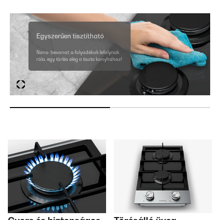
Egyszerűen tisztítható
Nano-bevonat: a folyadékok lefolynak
róla, egy törlés elég a tiszta konyhához!