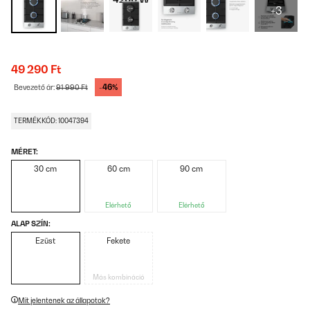
+3
49 290 Ft
-46%
Bevezető ár:
91 990 Ft
TERMÉKKÓD: 10047394
MÉRET:
30 cm
60 cm
90 cm
Elérhető
Elérhető
ALAP SZÍN:
Ezüst
Fekete
Más kombináció
Mit jelentenek az állapotok?