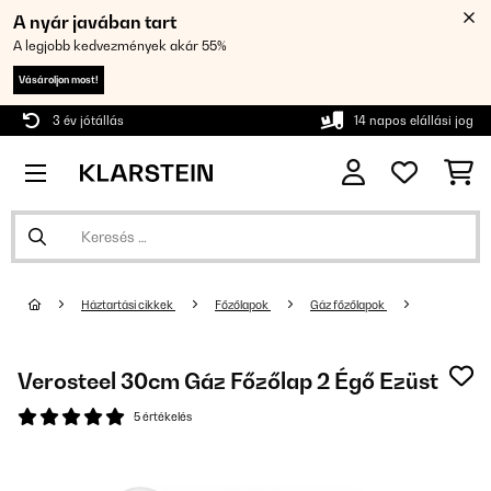
A nyár javában tart
A legjobb kedvezmények akár 55%
Vásároljon most!
3 év jótállás
14 napos elállási jog
Háztartási cikkek
Főzőlapok
Gáz főzőlapok
Verosteel 30cm Gáz Főzőlap 2 Égő Ezüst
5 értékelés