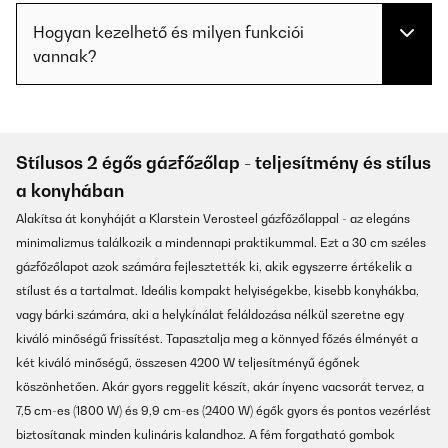
Hogyan kezelhető és milyen funkciói
vannak?
Stílusos 2 égős gázfőzőlap - teljesítmény és stílus
a konyhában
Alakítsa át konyháját a Klarstein Verosteel gázfőzőlappal - az elegáns
minimalizmus találkozik a mindennapi praktikummal. Ezt a 30 cm széles
gázfőzőlapot azok számára fejlesztették ki, akik egyszerre értékelik a
stílust és a tartalmat. Ideális kompakt helyiségekbe, kisebb konyhákba,
vagy bárki számára, aki a helykínálat feláldozása nélkül szeretne egy
kiváló minőségű frissítést. Tapasztalja meg a könnyed főzés élményét a
két kiváló minőségű, összesen 4200 W teljesítményű égőnek
köszönhetően. Akár gyors reggelit készít, akár ínyenc vacsorát tervez, a
7,5 cm-es (1800 W) és 9,9 cm-es (2400 W) égők gyors és pontos vezérlést
biztosítanak minden kulináris kalandhoz. A fém forgatható gombok