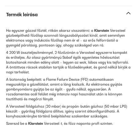
Termék leírása
Ha egyszer gázzal főztél, ritkán akarsz visszatérni: a
Klarstein
Verosteel
gázbeépíthető főzőlap azonnali lángszabályozást kínál, amit semmilyen
elektromos vagy indukciós főzőlap nem ér el – az erős felforrástól a
gyengéd párolásig, pontosan úgy, ahogy szükséged van rá.
4 200 W összteljesítménnyel, 2 főzőzónán a Verosteel egyszerre kompakt
és erőteljes. Az olasz gyártmányú Sabaf égők egyenletes hőelosztást
biztosítanak minden edény alatt – legyen az wok, lábas vagy kis tejforraló.
A öntöttvas rácsok stabilan tartják a főzőedényeket, és gond nélkül bírják a
napi terhelést.
A biztonság beépített: a Flame Failure Device (FFD) automatikusan
megszakítja a gázellátást, amint a láng kialszik. Az elektromos gyújtás
gombnyomásra gyújtja be az égőt – gyufa nélkül, egyszerűen. A
rozsdamentes acél felület még intenzív napi használat után is könnyen
tisztítható és megőrzi fényét.
A Verosteel földgázhoz (20 mbar) és propán-bután gázhoz (50 mbar LPG)
készült – gyárilag földgázra állítva, igény szerint átkonfigurálható. A
konyhaszekrénybe történő beépítéshez szakember szükséges.
Szerezd be a
Klarstein
Verosteel-t, és főzz naponta profi szinten.