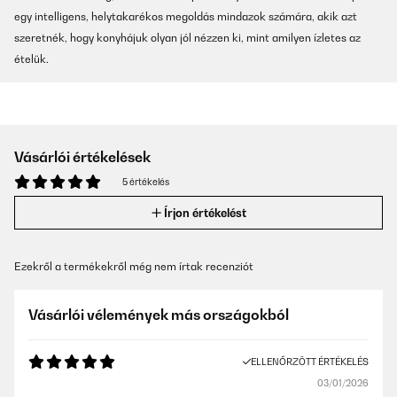
egy intelligens, helytakarékos megoldás mindazok számára, akik azt
szeretnék, hogy konyhájuk olyan jól nézzen ki, mint amilyen ízletes az
ételük.
Vásárlói értékelések
5 értékelés
Írjon értékelést
Ezekről a termékekről még nem írtak recenziót
Vásárlói vélemények más országokból
ELLENŐRZÖTT ÉRTÉKELÉS
03/01/2026