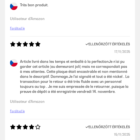
Très bon produit.
Utilisateur d'Amazon
Fordítsd le
ELLENŐRZÖTT ÉRTÉKELÉS
17/11/2025
Article livré dans les temps et emballé à la perfectionJe n'ai pu
garder cet article (au demeurant joli) mais ne correspondait pas
à mes attentes. Cette plaque était encastrable et non mentionné
dans le descriptif. Dommage.Je l'ai signalé et tout a été nickel . La
transaction pour le retour a été très fluide avec un personnel
toujours au top . Je me suis empressée de le retourner, puisque la
preuve de dépôt a été enregistrée vendredi 14. novembre.
Utilisateur d'Amazon
Fordítsd le
ELLENŐRZÖTT ÉRTÉKELÉS
15/11/2025