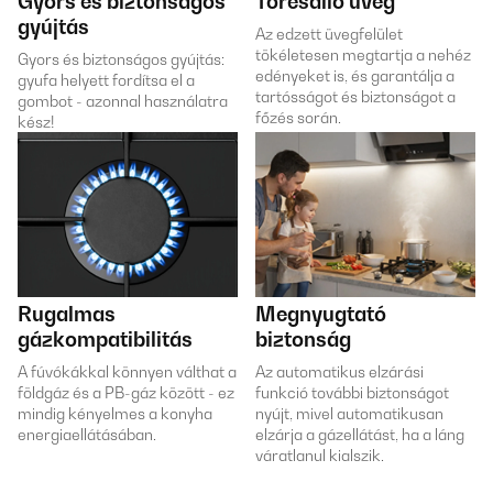
Gyors és biztonságos
Törésálló üveg
gyújtás
Az edzett üvegfelület
tökéletesen megtartja a nehéz
Gyors és biztonságos gyújtás:
edényeket is, és garantálja a
gyufa helyett fordítsa el a
tartósságot és biztonságot a
gombot - azonnal használatra
főzés során.
kész!
Rugalmas
Megnyugtató
gázkompatibilitás
biztonság
A fúvókákkal könnyen válthat a
Az automatikus elzárási
földgáz és a PB-gáz között - ez
funkció további biztonságot
mindig kényelmes a konyha
nyújt, mivel automatikusan
energiaellátásában.
elzárja a gázellátást, ha a láng
váratlanul kialszik.