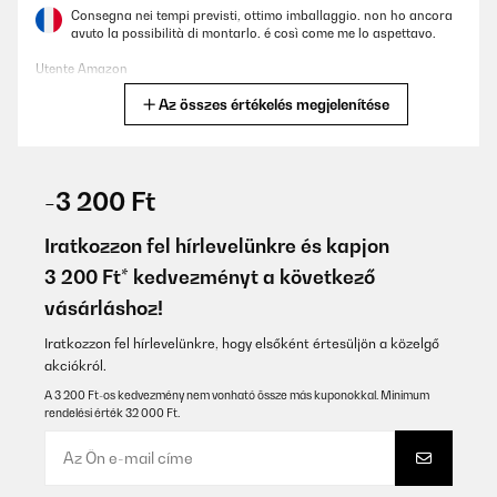
Consegna nei tempi previsti, ottimo imballaggio. non ho ancora
avuto la possibilità di montarlo. é così come me lo aspettavo.
Utente Amazon
Az összes értékelés megjelenítése
Fordítsd le
ELLENŐRZÖTT ÉRTÉKELÉS
08/10/2025
-3 200 Ft
Sehr schöner, einfach zu installierender Herd. Alles was man
braucht ist dabei. Nur ein wenig Werkzeug noch, dann klappts,
Iratkozzon fel hírlevelünkre és kapjon
mit ein bischen Erfahrung.Der Herd überzeugt durch einfache
3 200 Ft* kedvezményt a következő
Bedienung und Reinigung, sowie durch eine klasse Optik.
vásárláshoz!
Amazon-Benutzer
Iratkozzon fel hírlevelünkre, hogy elsőként értesüljön a közelgő
Fordítsd le
akciókról.
A 3 200 Ft-os kedvezmény nem vonható össze más kuponokkal. Minimum
ELLENŐRZÖTT ÉRTÉKELÉS
rendelési érték 32 000 Ft.
18/09/2025
prodotto istallato, al momento è eccellente, fatto bene nei
materiali resistenti e di pregioun bel prodotto.