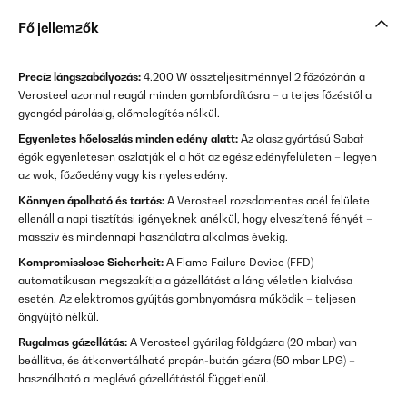
Fő jellemzők
Precíz lángszabályozás:
4.200 W összteljesítménnyel 2 főzőzónán a
Verosteel azonnal reagál minden gombfordításra – a teljes főzéstől a
gyengéd párolásig, előmelegítés nélkül.
Egyenletes hőeloszlás minden edény alatt:
Az olasz gyártású Sabaf
égők egyenletesen oszlatják el a hőt az egész edényfelületen – legyen
az wok, főzőedény vagy kis nyeles edény.
Könnyen ápolható és tartós:
A Verosteel rozsdamentes acél felülete
ellenáll a napi tisztítási igényeknek anélkül, hogy elveszítené fényét –
masszív és mindennapi használatra alkalmas évekig.
Kompromisslose Sicherheit:
A Flame Failure Device (FFD)
automatikusan megszakítja a gázellátást a láng véletlen kialvása
esetén. Az elektromos gyújtás gombnyomásra működik – teljesen
öngyújtó nélkül.
Rugalmas gázellátás:
A Verosteel gyárilag földgázra (20 mbar) van
beállítva, és átkonvertálható propán-bután gázra (50 mbar LPG) –
használható a meglévő gázellátástól függetlenül.