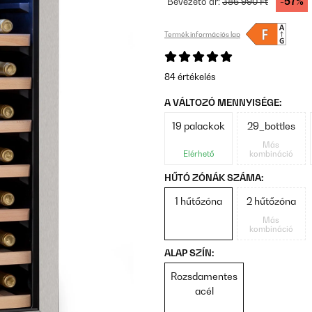
-57%
Bevezető ár:
386 990 Ft
Termék információs lap
84 értékelés
A VÁLTOZÓ MENNYISÉGE:
19 palackok
29_bottles
Más
Elérhető
kombináció
HŰTÓ ZÓNÁK SZÁMA:
1 hűtőzóna
2 hűtőzóna
Más
kombináció
ALAP SZÍN:
Rozsdamentes
acél