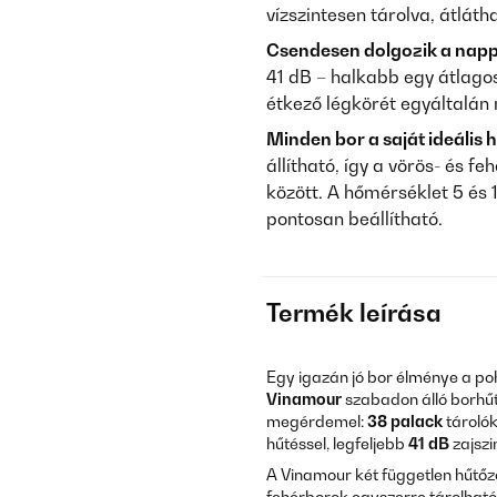
vízszintesen tárolva, átlát
Csendesen dolgozik a nappa
41 dB – halkabb egy átlago
étkező légkörét egyáltalán
Minden bor a saját ideális
állítható, így a vörös- és 
között. A hőmérséklet 5 és 
pontosan beállítható.
Termék leírása
Egy igazán jó bor élménye a po
Vinamour
szabadon álló borhűt
megérdemel:
38 palack
tároló
hűtéssel, legfeljebb
41 dB
zajszin
A Vinamour két független hűtőz
fehérborok egyszerre tárolhatók