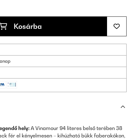
Kosárba
nkanap
egendő hely:
A Vinamour 94 literes belső terében 38
lack fér el kényelmesen – kihúzható bükk faberakókon,