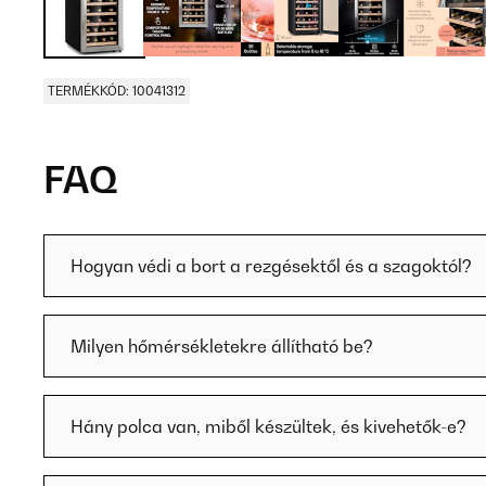
TERMÉKKÓD: 10041312
FAQ
Hogyan védi a bort a rezgésektől és a szagoktól?
Milyen hőmérsékletekre állítható be?
Hány polca van, miből készültek, és kivehetők-e?