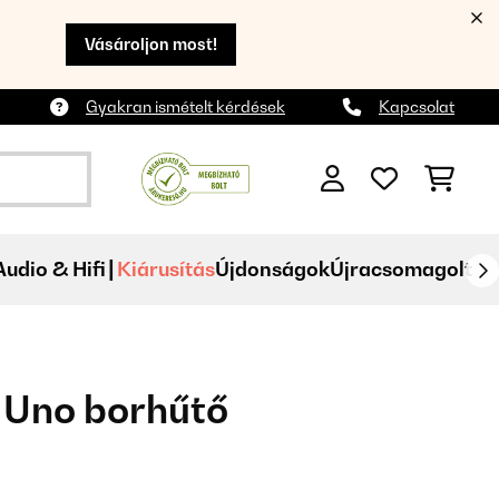
Vásároljon most!
Gyakran ismételt kérdések
Kapcsolat
Audio & Hifi
Kiárusítás
Újdonságok
Újracsomagolt
 Uno borhűtő