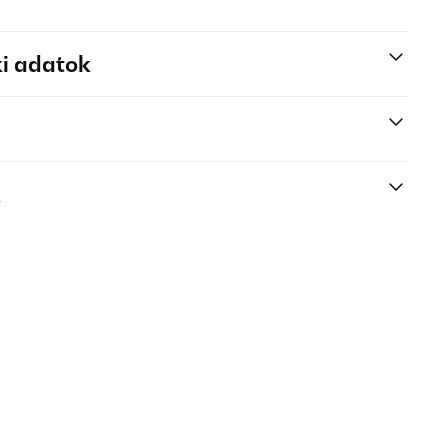
i adatok
k