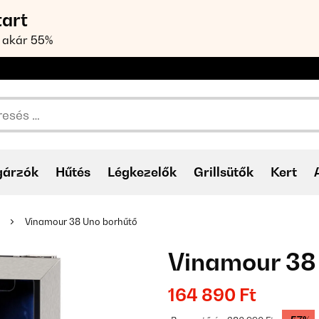
tart
 akár 55%
gárzók
Hűtés
Légkezelők
Grillsütők
Kert
Vinamour 38 Uno borhűtő
Vinamour 38
164 890 Ft