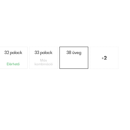
32 palack
33 palack
38 üveg
+2
Más
Elérhető
kombináció