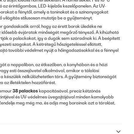
ó az érintőgombos, LED-kijelzős kezelőpanelen. Az UV-
rokat a fénytől, amely a taninokat és a színanyagokat
ő világítás stílusosan mutatja be a gyűjteményt.
er gondoskodik arról, hogy az érett borok üledéke ne
az idősebb évjáratok minőségét megőrző tényező. A kihúzható
tják a palackokat, így a dugók sem száradnak ki. A beépített
yezeti szagokat. A kétrétegű hőszigeteléssel ellátott,
jtó további védelmet nyújt a hőingadozásokkal és a fénnyel
át a nappaliban, az étkezőben, a konyhában és a házi
gy esti összejövetel alkalmával, amikor a tálalási
a készülék nélkülözhetetlen társ. A gyűjtemény biztonságát
az illetéktelen hozzáférést.
namour
38 palackos
kapacitásával, precíz kétzónás
zintjével és UV-védelmes üvegajtójával minden komolyabb
endelje meg még ma, és adja meg borainak azt a tárolást,