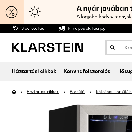
A nyár javában 
A legjobb kedvezmények
3 év jótállás
14 napos elállási jog
Háztartási cikkek
Konyhafelszerelés
Hősu
Háztartási cikkek
Borhűtő
Kétzónás borhűtők