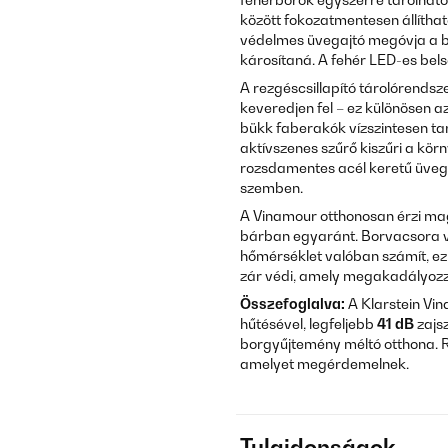
között fokozatmentesen állíthat
védelmes üvegajtó megóvja a bo
károsítaná. A fehér LED-es bels
A rezgéscsillapító tárolórendsz
keveredjen fel – ez különösen 
bükk faberakók vízszintesen tar
aktívszenes szűrő kiszűri a körn
rozsdamentes acél keretű üvega
szemben.
A Vinamour otthonosan érzi mag
bárban egyaránt. Borvacsora va
hőmérséklet valóban számít, ez 
zár védi, amely megakadályozza 
Összefoglalva:
A Klarstein Vi
hűtésével, legfeljebb
41 dB
zajs
borgyűjtemény méltó otthona. R
amelyet megérdemelnek.
Tulajdonságok