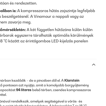
hatóan és rendezetten.
liban is:
A kompresszoros hűtés zajszintje legfeljebb
s beszélgetésnél. A Vinamour a nappali vagy az
 nem zavarja meg.
 hőmérsékletén:
A két független hűtőzóna külön-külön
fehérborok egyszerre tárolhatók optimális körülmények
18 °C között az érintőgombos LED-kijelzős panelen
hárban kezdődik – de a pincében dől el. A
Klarstein
ő pontosan azt nyújtja, amit a komolyabb borgyűjtemény
kapacitást
94 literes
belső térben, csendes kompresszoros
ttel.
ónával rendelkezik, amelyek segítségével a vörös- és
 a saját ideális hőmérsékleten. A hőmérséklet 7 és 18 °C