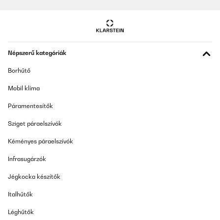
Népszerű kategóriák
Borhűtő
Mobil klíma
Páramentesítők
Sziget páraelszívók
Kéményes páraelszívók
Infrasugárzók
Jégkocka készítők
Italhűtők
Léghűtők