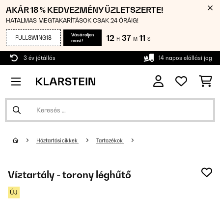
AKÁR 18 % KEDVEZMÉNY ÜZLETSZERTE!
HATALMAS MEGTAKARÍTÁSOK CSAK 24 ÓRÁIG!
Vásároljon
12
37
10
FULLSWING18
H
M
S
most!
3 év jótállás
14 napos elállási jog
Háztartási cikkek
Tartozékok
Víztartály - torony léghűtő
ÚJ