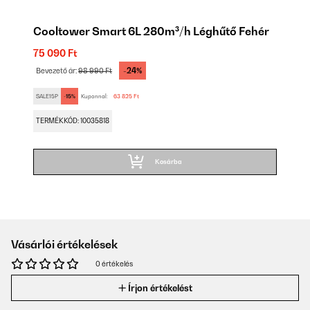
Cooltower Smart 6L 280m³/h Léghűtő Fehér
75 090 Ft
-24%
Bevezető ár:
98 990 Ft
SALE15P
-15%
Kuponnal:
63 825 Ft
TERMÉKKÓD: 10035818
Kosárba
Vásárlói értékelések
0 értékelés
Írjon értékelést