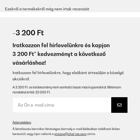
Ezekről a termékekről még nem írtak recenziót
-3 200 Ft
Iratkozzon fel hírlevelünkre és kapjon
3 200 Ft* kedvezményt a következő
vásárláshoz!
Iratkozzon fel hírlevelünkre, hogy elsőként értesüljön a közelgő
akciókról.
A 3 200 Ft-os kedvezmény nem vonható össze más kuponokkal. Minimum
rendelési érték 32 000 Ft.
Adatvédelem
A leiratkozás bármikor lehetséges bármely e-mail láblécében található linken
keresztül, vagy írjon nekünk a
privacy@chal-tec.com
címre.