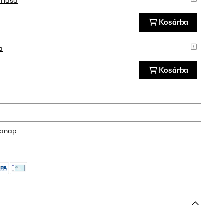
rlása
Kosárba
a
Kosárba
nkanap