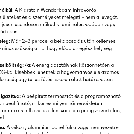
élkül:
A Klarstein Wonderbeam infravörös
elületeket és a személyeket melegíti – nem a levegőt.
 teljesen csendesen működik, ami hálószobában vagy
értékes.
eleg:
Már 2–3 perccel a bekapcsolás után kellemes
 nincs szükség arra, hogy előbb az egész helyiség
siköltség:
Az A energiaosztálynak köszönhetően a
0%-kal kisebbek lehetnek a hagyományos elektromos
lönbség egy teljes fűtési szezon alatt határozottan
igazítva:
A beépített termosztát és a programozható
an beállítható, mikor és milyen hőmérsékleten
tomatikus túlhevülés elleni védelem pedig zavartalan,
ál.
ba:
A vékony alumíniumpanel falra vagy mennyezetre