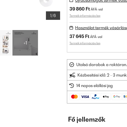
Újracsomagolt termék vásá
39 860 Ft
ÁFÁ-val
1/6
Termék információs lap
Használat termék vásárlás
37 645 Ft
ÁFÁ-val
+1
Termék információs lap
Utolsó darabok a raktáron.
Kézbesítési idő: 2 - 3 mu
14 napos elállási jog
Fő jellemzők