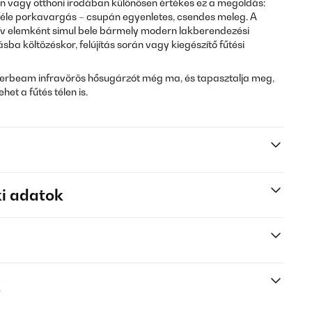
vagy otthoni irodában különösen értékes ez a megoldás:
féle porkavargás – csupán egyenletes, csendes meleg. A
atív elemként simul bele bármely modern lakberendezési
kásba költözéskor, felújítás során vagy kiegészítő fűtési
erbeam infravörös hősugárzót még ma, és tapasztalja meg,
et a fűtés télen is.
i adatok
k