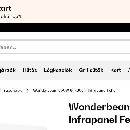
tart
 akár 55%
gárzók
Hűtés
Légkezelők
Grillsütők
Kert
 infrapanelek
Wonderbeam 650W 84x60cm Infrapanel Fehér
Wonderbea
Infrapanel F