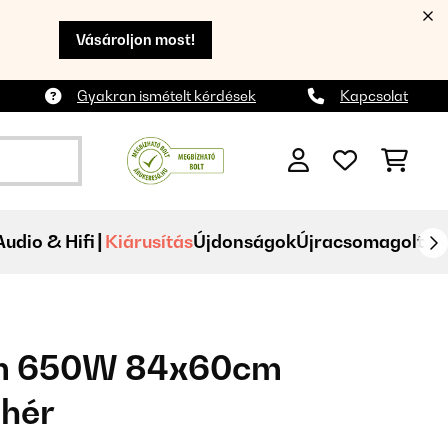
Vásároljon most!
Gyakran ismételt kérdések
Kapcsolat
Audio & Hifi
Kiárusítás
Újdonságok
Újracsomagolt
m 650W 84x60cm
ehér