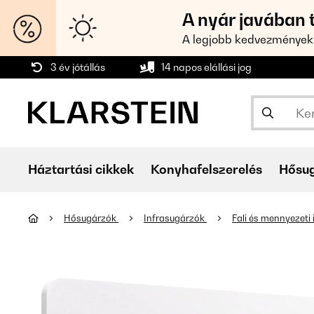
A nyár javában 
A legjobb kedvezmények
3 év jótállás
14 napos elállási jog
Háztartási cikkek
Konyhafelszerelés
Hősu
Hősugárzók
Infrasugárzók
Fali és mennyezeti