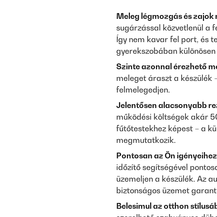
Meleg légmozgás és zajok n
sugárzással közvetlenül a f
Így nem kavar fel port, és
gyerekszobában különösen 
Szinte azonnal érezhető m
meleget áraszt a készülék –
felmelegedjen.
Jelentősen alacsonyabb rez
működési költségek akár 5
fűtőtestekhez képest – a kü
megmutatkozik.
Pontosan az Ön igényeihez 
időzítő segítségével pontos
üzemeljen a készülék. Az au
biztonságos üzemet garant
Belesimul az otthon stílusá