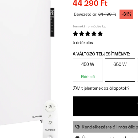
44 290 Ft
-31%
Bevezető ár:
64 490 Ft
Termék információs lap
5 értékelés
A VÁLTOZÓ TELJESÍTMÉNYE:
450 W
650 W
Elérhető
Mit jelentenek az állapotok?
Rendelkezésre áll más állap