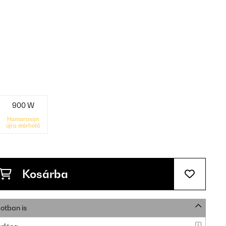
900 W
Hamarosan
újra elérhető
Kosárba
otban is