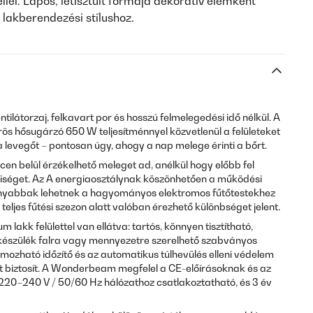
lel. Lapos, letisztult formája dekoratív elemként
lakberendezési stílushoz.
ilátorzaj, felkavart por és hosszú felmelegedési idő nélkül. A
s hősugárzó 650 W teljesítménnyel közvetlenül a felületeket
 levegőt – pontosan úgy, ahogy a nap melege érinti a bőrt.
en belül érzékelhető meleget ad, anélkül hogy előbb fel
lyiséget. Az A energiaosztálynak köszönhetően a működési
nyabbak lehetnek a hagyományos elektromos fűtőtestekhez
eljes fűtési szezon alatt valóban érezhető különbséget jelent.
 lakk felülettel van ellátva: tartós, könnyen tisztítható,
 készülék falra vagy mennyezetre szerelhető szabványos
amozható időzítő és az automatikus túlhevülés elleni védelem
 biztosít. A Wonderbeam megfelel a CE-előírásoknak és az
220–240 V / 50/60 Hz hálózathoz csatlakoztatható, és 3 év