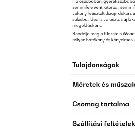
Hálószobában, gyerekszobában 
semmiféle ventilátorzaj, semmi
vékony, letisztult dizájn dekor
stílusba. Ideális választás új la
megoldásként.
Rendelje meg a Klarstein Wond
milyen hatékony és kényelmes leh
Tulajdonságok
Méretek és műszak
Csomag tartalma
Szállítási feltétele