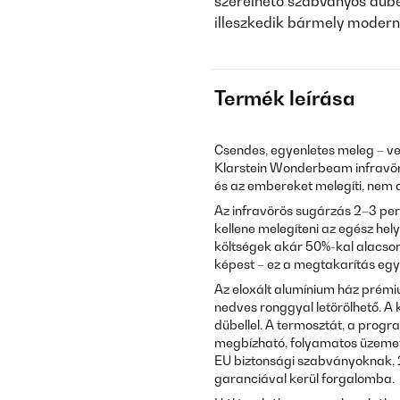
szerelhető szabványos dübel
illeszkedik bármely modern 
Termék leírása
Csendes, egyenletes meleg – vent
Klarstein Wonderbeam infravörö
és az embereket melegíti, nem a
Az infravörös sugárzás 2–3 perc
kellene melegíteni az egész he
költségek akár 50%-kal alacso
képest – ez a megtakarítás egy t
Az eloxált alumínium ház prémium
nedves ronggyal letörölhető. A
dübellel. A termosztát, a progr
megbízható, folyamatos üzemet
EU biztonsági szabványoknak, 
garanciával kerül forgalomba.