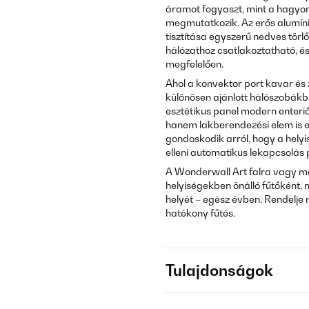
áramot fogyaszt, mint a hagyo
megmutatkozik. Az erős alumíni
tisztítása egyszerű nedves tör
hálózathoz csatlakoztatható, és
megfelelően.
Ahol a konvektor port kavar és 
különösen ajánlott hálószobákb
esztétikus panel modern enteriő
hanem lakberendezési elem is 
gondoskodik arról, hogy a hely
elleni automatikus lekapcsolás 
A Wonderwall Art falra vagy m
helyiségekben önálló fűtőként, 
helyét – egész évben. Rendelje
hatékony fűtés.
Tulajdonságok