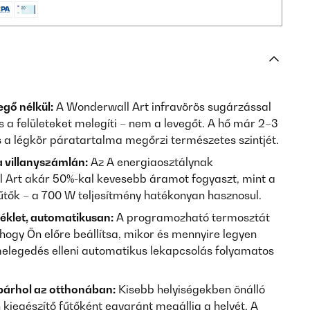
gő nélkül:
A Wonderwall Art infravörös sugárzással
 a felületeket melegíti – nem a levegőt. A hő már 2–3
s a légkör páratartalma megőrzi természetes szintjét.
 villanyszámlán:
Az A energiaosztálynak
 Art akár 50%-kal kevesebb áramot fogyaszt, mint a
tők – a 700 W teljesítmény hatékonyan hasznosul.
éklet, automatikusan:
A programozható termosztát
, hogy Ön előre beállítsa, mikor és mennyire legyen
melegedés elleni automatikus lekapcsolás folyamatos
bárhol az otthonában:
Kisebb helyiségekben önálló
kiegészítő fűtőként egyaránt megállja a helyét. A