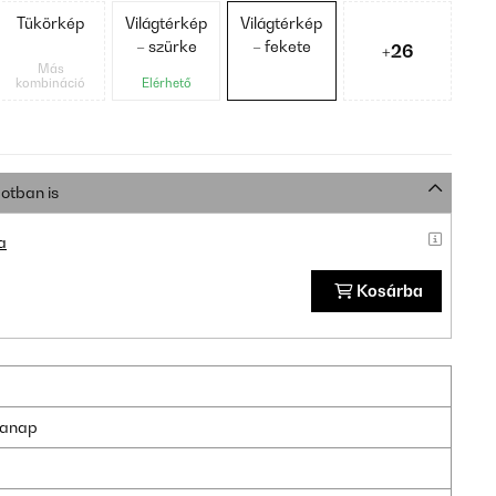
Tükörkép
Világtérkép
Világtérkép
– szürke
– fekete
+26
Más
kombináció
Elérhető
otban is
a
Kosárba
nkanap