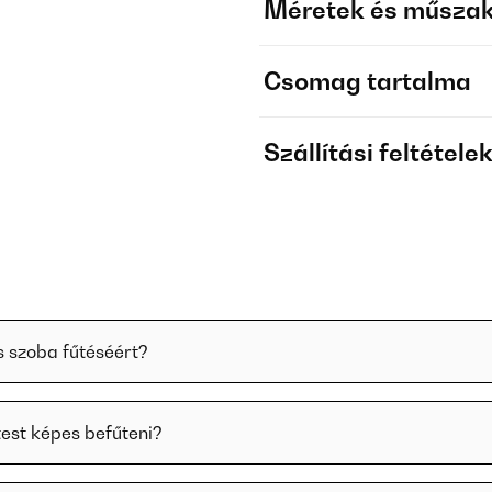
Méretek és műszak
Csomag tartalma
Szállítási feltétele
s szoba fűtéséért?
est képes befűteni?