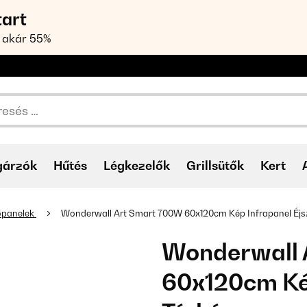
tart
 akár 55%
gárzók
Hűtés
Légkezelők
Grillsütők
Kert
tőpanelek
Wonderwall Art Smart 700W 60x120cm Kép Infrapanel Éjs
Wonderwall 
60x120cm Kép