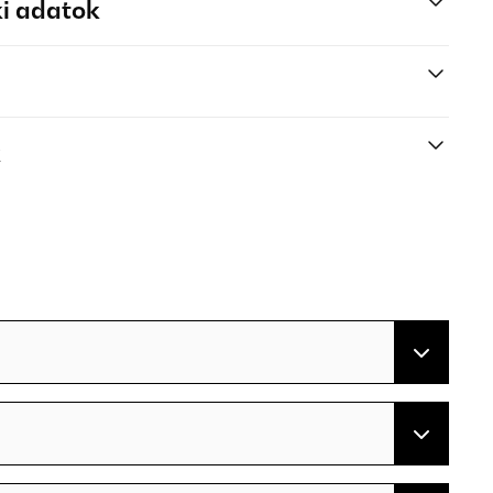
i adatok
k