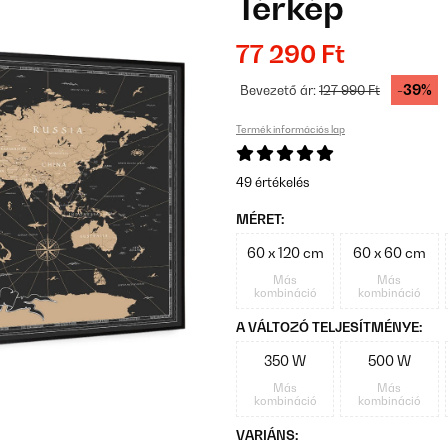
Térkép
77 290 Ft
-39%
Bevezető ár:
127 990 Ft
Termék információs lap
49 értékelés
MÉRET:
60 x 120 cm
60 x 60 cm
Más
Más
kombináció
kombináció
A VÁLTOZÓ TELJESÍTMÉNYE:
350 W
500 W
Más
Más
kombináció
kombináció
VARIÁNS: