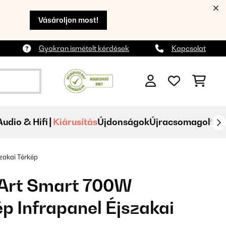
Vásároljon most!
Gyakran ismételt kérdések
Kapcsolat
Audio & Hifi
Kiárusítás
Újdonságok
Újracsomagolt
zakai Térkép
Art Smart 700W
 Infrapanel Éjszakai