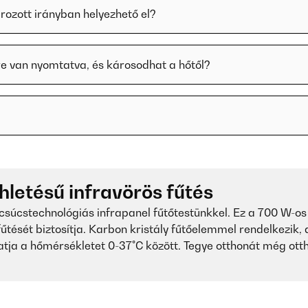
rozott irányban helyezhető el?
re van nyomtatva, és károsodhat a hőtől?
ihletésű infravörös fűtés
 csúcstechnológiás infrapanel fűtőtestünkkel. Ez a 700 W-
űtését biztosítja. Karbon kristály fűtőelemmel rendelkezik,
atja a hőmérsékletet 0-37°C között. Tegye otthonát még ott