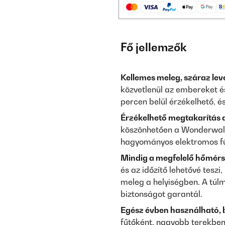
Fő jellemzők
Kellemes meleg, száraz leve
közvetlenül az embereket és
percen belül érzékelhető, é
Érzékelhető megtakarítás a
köszönhetően a Wonderwall
hagyományos elektromos fű
Mindig a megfelelő hőmérs
és az időzítő lehetővé teszi
meleg a helyiségben. A túl
biztonságot garantál.
Egész évben használható, 
fűtőként, nagyobb terekben 