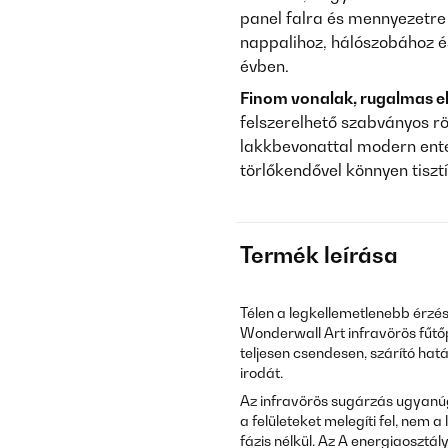
panel falra és mennyezetre 
nappalihoz, hálószobához é
évben.
Finom vonalak, rugalmas el
felszerelhető szabványos r
lakkbevonattal modern enter
törlőkendővel könnyen tisztí
Termék leírása
Télen a legkellemetlenebb érzés
Wonderwall Art infravörös fűtőp
teljesen csendesen, szárító hatá
irodát.
Az infravörös sugárzás ugyanú
a felületeket melegíti fel, nem 
fázis nélkül. Az A energiaoszt