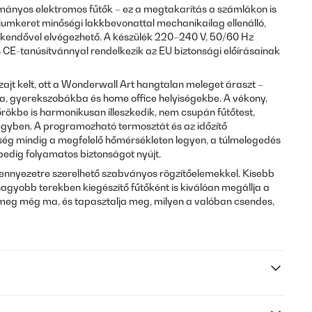
mányos elektromos fűtők – ez a megtakarítás a számlákon is
umkeret minőségi lakkbevonattal mechanikailag ellenálló,
lőkendővel elvégezhető. A készülék 220–240 V, 50/60 Hz
 CE-tanúsítvánnyal rendelkezik az EU biztonsági előírásainak
zajt kelt, ott a Wonderwall Art hangtalan meleget áraszt –
a, gyerekszobákba és home office helyiségekbe. A vékony,
rökbe is harmonikusan illeszkedik, nem csupán fűtőtest,
egyben. A programozható termosztát és az időzítő
iség mindig a megfelelő hőmérsékleten legyen, a túlmelegedés
pedig folyamatos biztonságot nyújt.
ennyezetre szerelhető szabványos rögzítőelemekkel. Kisebb
nagyobb terekben kiegészítő fűtőként is kiválóan megállja a
 meg még ma, és tapasztalja meg, milyen a valóban csendes,