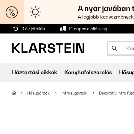
A nyár javában 
A legjobb kedvezmények
3 év jótállás
14 napos elállási jog
Háztartási cikkek
Konyhafelszerelés
Hősu
Hősugárzók
Infrasugárzók
Dekoratív infra fű