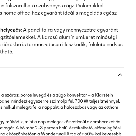
is felszerelhető szabványos rögzítőelemekkel –
s home office-hoz egyaránt ideális megoldás egész
helyezés:
A panel falra vagy mennyezetre egyaránt
ögzítőelemekkel. A karcsú alumíniumkeret minőségi
iőrökbe is természetesen illeszkedik, felülete nedves
tható.
 a száraz, poros levegő és a zúgó konvektor – a Klarstein
anel mindezt egyszerre számolja fel. 700 W teljesítménnyel,
s nélkül melegíti fel a nappalit, a hálószobát vagy az otthoni
gy működik, mint a nap melege: közvetlenül az embereket és
a levegőt. A hő már 2–3 percen belül érzékelhető, előmelegítési
álynak köszönhetően a Wonderwall Art akár 50%-kal kevesebb