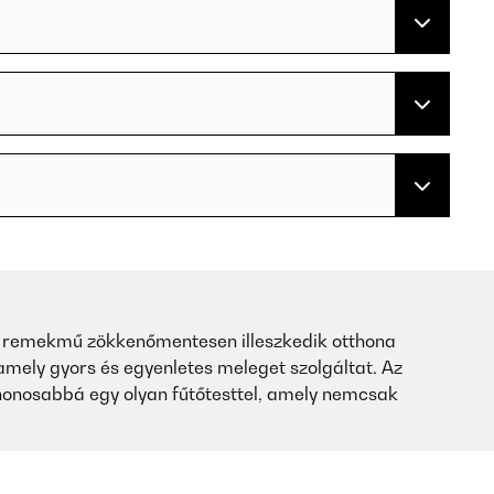
os remekmű zökkenőmentesen illeszkedik otthona
 amely gyors és egyenletes meleget szolgáltat. Az
honosabbá egy olyan fűtőtesttel, amely nemcsak