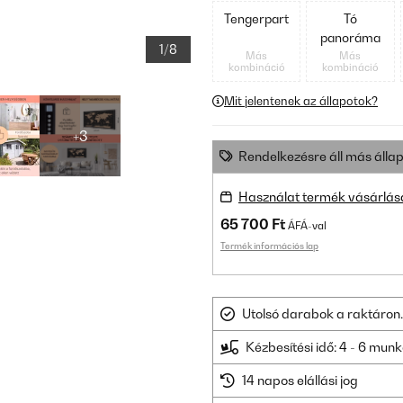
Tengerpart
Tó
panoráma
1/8
Más
Más
kombináció
kombináció
Mit jelentenek az állapotok?
+3
Rendelkezésre áll más állap
Használat termék vásárlás
65 700 Ft
ÁFÁ-val
Termék információs lap
Utolsó darabok a raktáron.
Kézbesítési idő: 4 - 6 mu
14 napos elállási jog