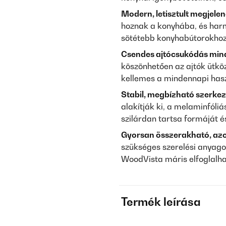
Modern, letisztult megjelen
hoznak a konyhába, és harm
sötétebb konyhabútorokhoz
Csendes ajtócsukódás min
köszönhetően az ajtók ütköz
kellemes a mindennapi has
Stabil, megbízható szerkez
alakítják ki, a melaminfóliá
szilárdan tartsa formáját é
Gyorsan összerakható, azo
szükséges szerelési anyagot
WoodVista máris elfoglalha
Termék leírása