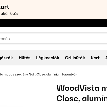
tart
 akár 55%
gárzók
Hűtés
Légkezelők
Grillsütők
Kert
a magas szekrény, Soft-Close, alumínium fogantyúk
WoodVista m
Close, alumí