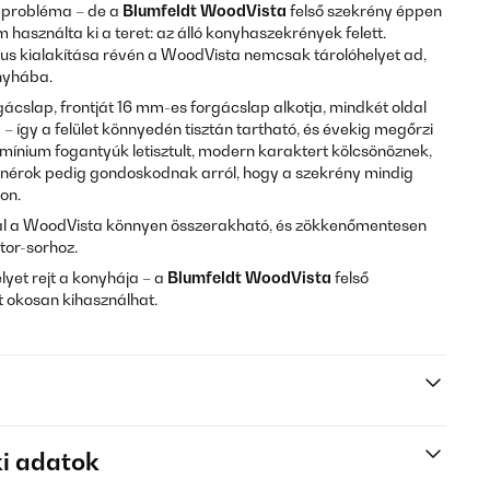
s probléma – de a
Blumfeldt WoodVista
felső szekrény éppen
m használta ki a teret: az álló konyhaszekrények felett.
us kialakítása révén a WoodVista nemcsak tárolóhelyet ad,
onyhába.
ácslap, frontját 16 mm-es forgácslap alkotja, mindkét oldal
– így a felület könnyedén tisztán tartható, és évekig megőrzi
mínium fogantyúk letisztult, modern karaktert kölcsönöznek,
zsanérok pedig gondoskodnak arról, hogy a szekrény mindig
on.
kal a WoodVista könnyen összerakható, és zökkenőmentesen
tor-sorhoz.
elyet rejt a konyhája – a
Blumfeldt WoodVista
felső
 okosan kihasználhat.
i adatok