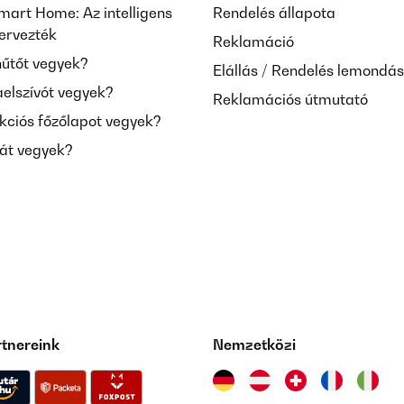
mart Home: Az intelligens
Rendelés állapota
tervezték
Reklamáció
hűtőt vegyek?
Elállás / Rendelés lemondá
aelszívót vegyek?
Reklamációs útmutató
kciós főzőlapot vegyek?
mát vegyek?
rtnereink
Nemzetközi