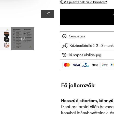
Mit jelentenek az állapotok?
1/7
Készleten
+2
Kézbesítési idő: 2 - 3 mu
14 napos elállási jog
Fő jellemzők
Hosszú élettartam, könnyű
front melaminfóliás bevonat
konyhai igénybevételnek, és