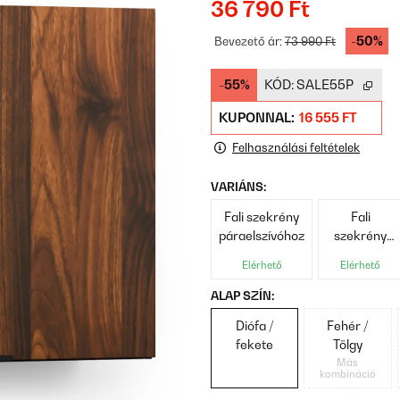
36 790 Ft
-50%
Bevezető ár:
73 990 Ft
-55%
KÓD:
SALE55P
KUPONNAL:
16 555 FT
Felhasználási feltételek
VARIÁNS:
Fali szekrény
Fali
páraelszívóhoz
szekrény
60 cm
Elérhető
Elérhető
ALAP SZÍN:
Diófa /
Fehér /
fekete
Tölgy
Más
kombináció