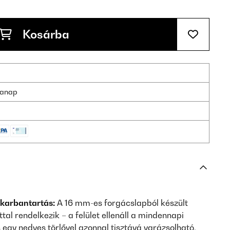
Kosárba
nkanap
 karbantartás:
A 16 mm-es forgácslapból készült
tal rendelkezik – a felület ellenáll a mindennapi
 egy nedves törlővel azonnal tisztává varázsolható.