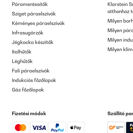
Páramentesítők
Klarstein S
otthonhoz 
Sziget páraelszívók
Milyen bor
Kéményes páraelszívók
Milyen pár
Infrasugárzók
Milyen indu
Jégkocka készítők
Milyen klí
Italhűtők
Léghűtők
Fali páraelszívók
Indukciós főzőlapok
Gáz főzőlapok
Fizetési módok
Szállító pa