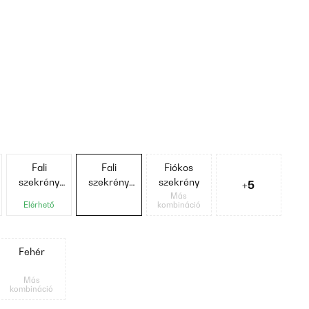
Fali
Fali
Fiókos
szekrény
szekrény
szekrény
+5
40 cm
80 cm
Más
Elérhető
kombináció
Fehér
Más
kombináció