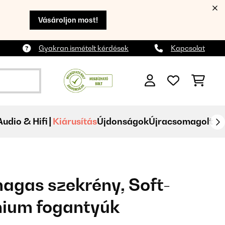
Vásároljon most!
Gyakran ismételt kérdések
Kapcsolat
Audio & Hifi
Kiárusítás
Újdonságok
Újracsomagolt
agas szekrény, Soft-
nium fogantyúk