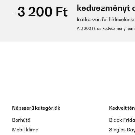
kedvezményt a
-3 200 Ft
Iratkozzon fel hírlevelünk
A 3 200 Ft-os kedvezmény nem 
Népszerű kategóriák
Kedvelt té
Borhűtő
Black Frid
Mobil klíma
Singles Da