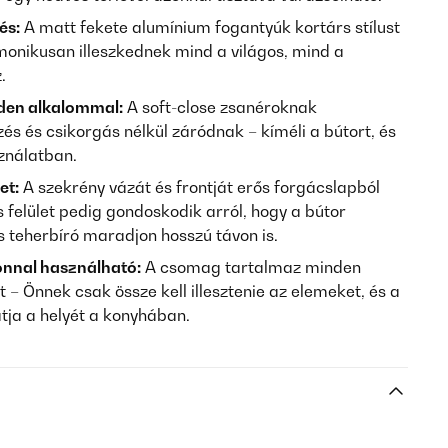
és:
A matt fekete alumínium fogantyúk kortárs stílust
onikusan illeszkednek mind a világos, mind a
.
den alkalommal:
A soft-close zsanéroknak
és és csikorgás nélkül záródnak – kíméli a bútort, és
ználatban.
et:
A szekrény vázát és frontját erős forgácslapból
s felület pedig gondoskodik arról, hogy a bútor
s teherbíró maradjon hosszú távon is.
nnal használható:
A csomag tartalmaz minden
 – Önnek csak össze kell illesztenie az elemeket, és a
tja a helyét a konyhában.