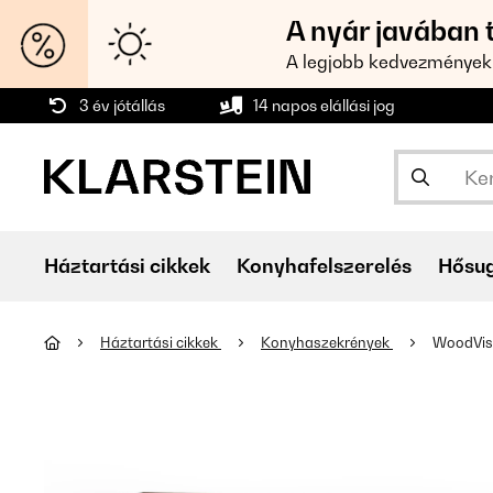
A nyár javában 
A legjobb kedvezmények
3 év jótállás
14 napos elállási jog
Háztartási cikkek
Konyhafelszerelés
Hősu
Háztartási cikkek
Konyhaszekrények
WoodVist