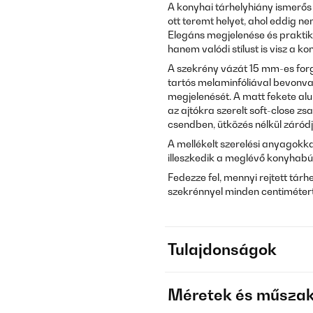
A konyhai tárhelyhiány ismerő
ott teremt helyet, ahol eddig ne
Elegáns megjelenése és praktik
hanem valódi stílust is visz a k
A szekrény vázát 15 mm-es forg
tartós melaminfóliával bevonva 
megjelenését. A matt fekete alu
az ajtókra szerelt soft-close 
csendben, ütközés nélkül záródj
A mellékelt szerelési anyagok
illeszkedik a meglévő konyhabú
Fedezze fel, mennyi rejtett tárh
szekrénnyel minden centimétert
Tulajdonságok
Méretek és műszak