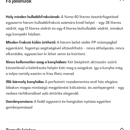
Fő jellemzők
Hely minden hulladékfrakciónak:
A Yuma 40 literes össztérfogatával
egyszerre három hulladékfrakció számára kínál helyet – egy 28 literes
vödröt, egy 12 literes vödröt és egy 4 literes biohulladék-vödröt, mindezt
egy kompakt házban.
Minden frakció külön üríthető:
A három belső vödör PP műanyagból
egyenként, fogantyú segítségével eltávolítható – nincs áthelyezés, nincs
elkenődés, egyszerűen ki lehet venni és kiüríteni.
Nincs kellemetlen szag a konyhában:
Két beépített aktívszén-szűrő
közvetlenül a keletkezés helyén köti meg a szagokat, így a konyha még
a teljes tartály esetén is friss illatú marad.
Illik bármely konyhába:
A porfestett rozsdamentes acél ház elegáns
lábakon magas minőségű megjelenést kölcsönöz, és zsírlepergető – egy
nedves törlőkendővel való áttörlés elegendő.
Gombnyomásra:
A fedél egyszerű és hangtalan nyitása egyetlen
gombnyomással