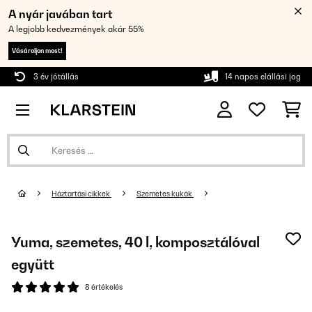
A nyár javában tart
A legjobb kedvezmények akár 55%
Vásároljon most!
3 év jótállás
14 napos elállási jog
Háztartási cikkek
Szemetes kukák
Yuma, szemetes, 40 l, komposztálóval
együtt
8 értékelés