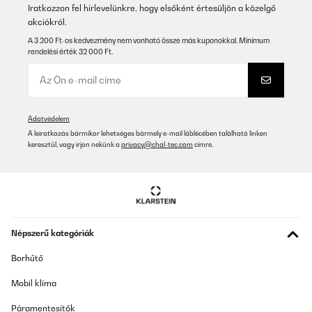
Iratkozzon fel hírlevelünkre, hogy elsőként értesüljön a közelgő
akciókról.
ELLENŐRZÖTT ÉRTÉKELÉS
08/01/2025
A 3 200 Ft-os kedvezmény nem vonható össze más kuponokkal. Minimum
rendelési érték 32 000 Ft.
Verhältnismäßig hochpreisig aber schön und gute Qualität
Amazon-Benutzer
Fordítsd le
Adatvédelem
A leiratkozás bármikor lehetséges bármely e-mail láblécében található linken
keresztül, vagy írjon nekünk a
privacy@chal-tec.com
címre.
ELLENŐRZÖTT ÉRTÉKELÉS
05/01/2025
Ich hatte den Mülleimer im Oktober bestellt und finde ihn mega
schön. Leider klemmt der Deckel und beim Versuch ihn zu öffnen
ging er kaputt. Ich habe dem Kundenservice angeschrieben und
dieser schickte mit sofort einen Neuen. Den Alten konnte ich
entsorgen. Das nenn ich Kundenservice und freue mich sehr,
Népszerű kategóriák
dass dies so unkompliziert ging. Es wäre auch sehr ärgerlich
gewesen, da er ja nicht ganz billig ist
Borhűtő
Amazon-Benutzer
Mobil klíma
Fordítsd le
Páramentesítők