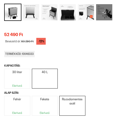
+2
52 490 Ft
-12%
Bevezető ár:
60 290 Ft
TERMÉKKÓD: 10046333
KAPACITÁS:
30 liter
40 L
Elérhető
ALAP SZÍN:
Fehér
Fekete
Rozsdamentes
acél
Elérhető
Elérhető