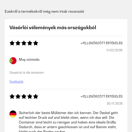
Ezekről a termékekről még nem írtak recenziót
Vásárlói vélemények más országokból
ELLENŐRZÖTT ÉRTÉKELÉS
11/02/2026
Muy cómodo.
Usuario/a de amazon
Fordítsd le
ELLENŐRZÖTT ÉRTÉKELÉS
30/11/2025
Sicherlich der beste Mülleimer den ich kennen. Der Deckel geht
auf leichten Druck auf und bleibt oben, wenn ich das will. Die
Container sind leicht zu reinigen und haben eine ideale Grüße.
Dadurch, dass er untern geschlossen ist und auf Beinen steht,
bleibt auch der Boden sauber