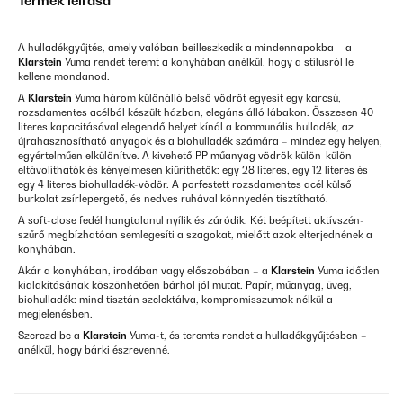
Termék leírása
A hulladékgyűjtés, amely valóban beilleszkedik a mindennapokba – a
Klarstein
Yuma rendet teremt a konyhában anélkül, hogy a stílusról le
kellene mondanod.
A
Klarstein
Yuma három különálló belső vödröt egyesít egy karcsú,
rozsdamentes acélból készült házban, elegáns álló lábakon. Összesen 40
literes kapacitásával elegendő helyet kínál a kommunális hulladék, az
újrahasznosítható anyagok és a biohulladék számára – mindez egy helyen,
egyértelműen elkülönítve. A kivehető PP műanyag vödrök külön-külön
eltávolíthatók és kényelmesen kiüríthetők: egy 28 literes, egy 12 literes és
egy 4 literes biohulladék-vödör. A porfestett rozsdamentes acél külső
burkolat zsírlepergető, és nedves ruhával könnyedén tisztítható.
A soft-close fedél hangtalanul nyílik és záródik. Két beépített aktívszén-
szűrő megbízhatóan semlegesíti a szagokat, mielőtt azok elterjednének a
konyhában.
Akár a konyhában, irodában vagy előszobában – a
Klarstein
Yuma időtlen
kialakításának köszönhetően bárhol jól mutat. Papír, műanyag, üveg,
biohulladék: mind tisztán szelektálva, kompromisszumok nélkül a
megjelenésben.
Szerezd be a
Klarstein
Yuma-t, és teremts rendet a hulladékgyűjtésben –
anélkül, hogy bárki észrevenné.