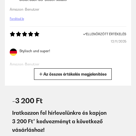
Amazon-Benutzer
Fordítsd le
ELLENŐRZÖTT ÉRTÉKELÉS
12/11/2025
Stylisch und super!
Amazon-Benutzer
Az összes értékelés megjelenítése
Fordítsd le
ELLENŐRZÖTT ÉRTÉKELÉS
26/06/2025
-3 200 Ft
Bien que ce ne soit qu’une poubelle, celle ci est très esthétique et
passe très bien dans ma cuisine.
Iratkozzon fel hírlevelünkre és kapjon
3 200 Ft* kedvezményt a következő
Utilisateur d'Amazon
vásárláshoz!
Fordítsd le