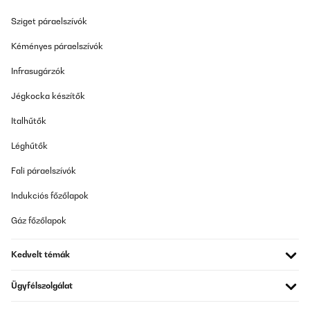
ELLENŐRZÖTT ÉRTÉKELÉS
Sziget páraelszívók
17/12/2024
Kéményes páraelszívók
Es muy practico y muy estetico
Infrasugárzók
Usuario/a de amazon
Jégkocka készítők
Fordítsd le
Italhűtők
Léghűtők
ELLENŐRZÖTT ÉRTÉKELÉS
12/10/2024
Fali páraelszívók
In the picture the dimensions are 31W-56L-60H, but in
specifications list 48W. I cannot order, because I’m unsure,
Indukciós főzőlapok
though the picture seems to be more logical
Gáz főzőlapok
Amazon user
Fordítsd le
Kedvelt témák
Ügyfélszolgálat