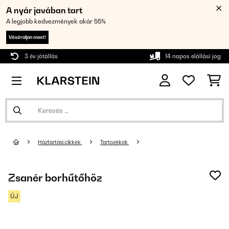
A nyár javában tart
A legjobb kedvezmények akár 55%
Vásároljon most!
3 év jótállás
14 napos elállási jog
Háztartási cikkek
Tartozékok
Zsanér borhűtőhöz
ÚJ