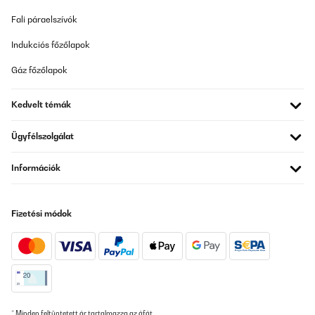
Fali páraelszívók
Indukciós főzőlapok
Gáz főzőlapok
Kedvelt témák
Ügyfélszolgálat
Információk
Fizetési módok
* Minden feltüntetett ár tartalmazza az áfát.