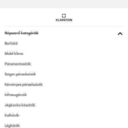
Népszerű kategóriák
Borhűtő
Mobil klíma
Páramentesítők
Sziget páraelszívók
Kéményes páraelszívók
Infrasugárzók
Jégkocka készítők
Italhűtők
Léghűtők