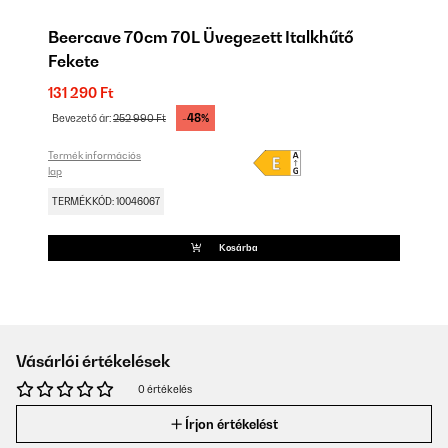
Beercave 70cm 70L Üvegezett Italkhűtő
Fekete
131 290 Ft
-48%
Bevezető ár:
252 990 Ft
Termék információs
lap
TERMÉKKÓD: 10046067
Kosárba
Vásárlói értékelések
0 értékelés
Írjon értékelést