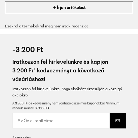
Írjon értékelést
Ezekről a termékekről még nem írtak recenziót
-3 200 Ft
Iratkozzon fel hírlevelünkre és kapjon
3 200 Ft* kedvezményt a következő
vásárláshoz!
Iratkozzon fel hírlevelünkre, hogy elsőként értesüljön a közelgő
akciókról.
A 3 200 Ft-os kedvezmény nem vonható össze más kuponokkal. Minimum
rendelési érték 32 000 Ft.
Adatvédelem