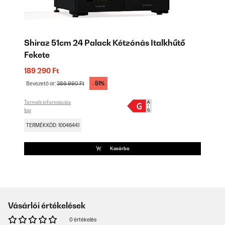
Shiraz 51cm 24 Palack Kétzónás Italkhűtő
Fekete
189 290 Ft
-51%
Bevezető ár:
386 990 Ft
Termék információs
lap
TERMÉKKÓD: 10046441
Kosárba
Vásárlói értékelések
0 értékelés