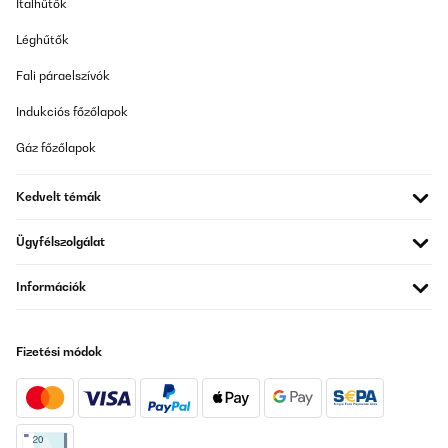
Italhűtők
Léghűtők
Fali páraelszívók
Indukciós főzőlapok
Gáz főzőlapok
Kedvelt témák
Ügyfélszolgálat
Információk
Fizetési módok