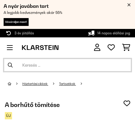
A nyár javában tart
A legjobb kedvezmények akár 55%
Vásároljon most!
3 év jótállás
14 napos elállási jog
Háztartási cikkek
Tartozékok
A borhűtő tömítése
ÚJ