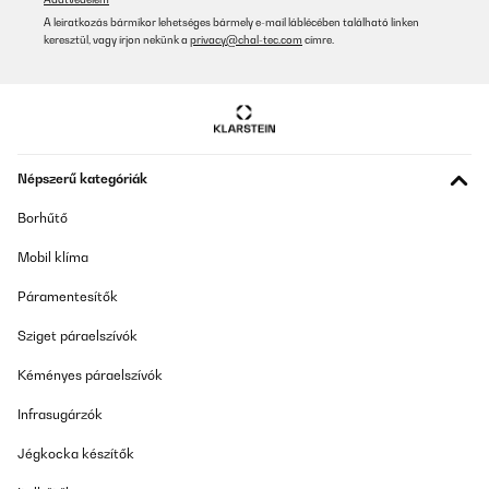
A leiratkozás bármikor lehetséges bármely e-mail láblécében található linken
keresztül, vagy írjon nekünk a
privacy@chal-tec.com
címre.
Népszerű kategóriák
Borhűtő
Mobil klíma
Páramentesítők
Sziget páraelszívók
Kéményes páraelszívók
Infrasugárzók
Jégkocka készítők