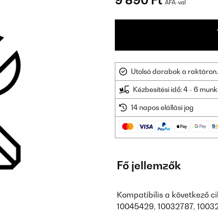
9 890 Ft
ÁFÁ-val
Utolsó darabok a raktáron.
Kézbesítési idő: 4 - 6 mu
14 napos elállási jog
Fő jellemzők
Kompatibilis a következő c
10045429, 10032787, 1003