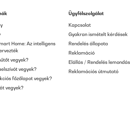
mák
Ügyfélszolgálat
ay
Kapcsolat
y
Gyakran ismételt kérdések
mart Home: Az intelligens
Rendelés állapota
tervezték
Reklamáció
hűtőt vegyek?
Elállás / Rendelés lemondá
aelszívót vegyek?
Reklamációs útmutató
kciós főzőlapot vegyek?
mát vegyek?