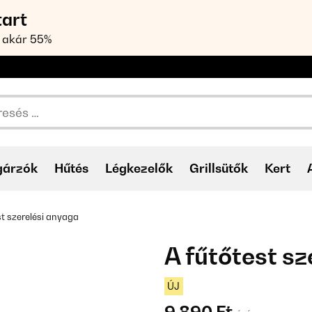
tart
 akár 55%
gárzók
Hűtés
Légkezelők
Grillsütők
Kert
st szerelési anyaga
A fűtőtest s
ÚJ