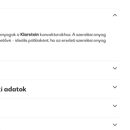
i anyagok a
Klarstein
konvektorokhoz. A szerelési anyag
ehetővé – ideális pótlásként, ha az eredeti szerelési anyag
i adatok
k