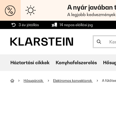
A nyár javában 
A legjobb kedvezmények
3 év jótállás
14 napos elállási jog
Háztartási cikkek
Konyhafelszerelés
Hősu
Hősugárzók
Elektromos konvektorok
A fűtőte