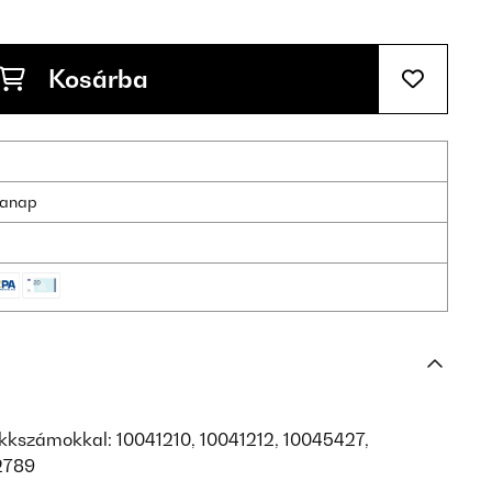
Kosárba
nkanap
ikkszámokkal: 10041210, 10041212, 10045427,
2789