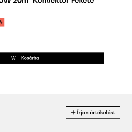
0W 20m² Konvektor Fekete
2%
Kosárba
Írjon értékelést