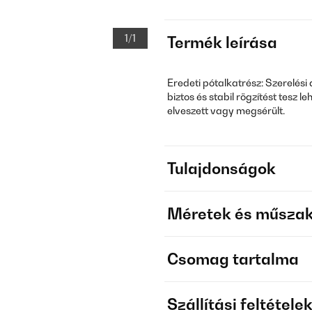
1/1
Termék leírása
Eredeti pótalkatrész: Szerelés
biztos és stabil rögzítést tesz l
elveszett vagy megsérült.
Tulajdonságok
Méretek és műszak
Csomag tartalma
Szállítási feltétele