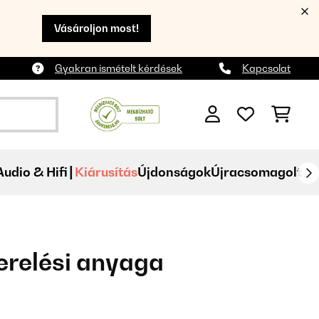
Vásároljon most!
Gyakran ismételt kérdések
Kapcsolat
Audio & Hifi
Kiárusítás
Újdonságok
Újracsomagolt
zerelési anyaga