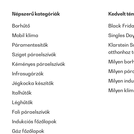
Népszerű kategóriák
Kedvelt té
Borhűtő
Black Frid
Mobil klíma
Singles Da
Páramentesítők
Klarstein S
otthonhoz 
Sziget páraelszívók
Milyen bor
Kéményes páraelszívók
Milyen pár
Infrasugárzók
Milyen indu
Jégkocka készítők
Milyen klí
Italhűtők
Léghűtők
Fali páraelszívók
Indukciós főzőlapok
Gáz főzőlapok