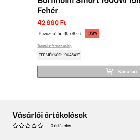
Bornholm Smart 1500W 15m
Fehér
42 990 Ft
-29%
Bevezető ár:
60 790 Ft
Termék információs lap
TERMÉKKÓD: 10045427
Kosárba
Vásárlói értékelések
0 értékelés