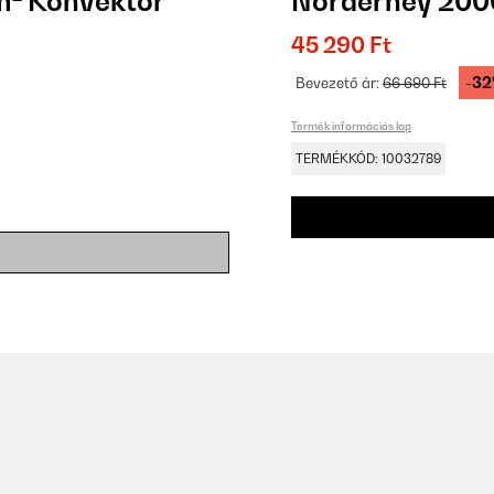
² Konvektor
Norderney 200
45 290 Ft
-3
Bevezető ár:
66 690 Ft
Termék információs lap
TERMÉKKÓD: 10032789