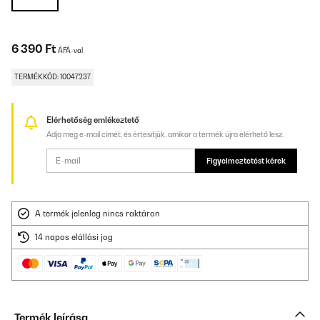
6 390 Ft
ÁFÁ-val
TERMÉKKÓD: 10047237
Elérhetőség emlékeztető
Adja meg e-mail címét, és értesítjük, amikor a termék újra elérhető lesz.
Figyelmeztetést kérek
A termék jelenleg nincs raktáron
14 napos elállási jog
Termék leírása