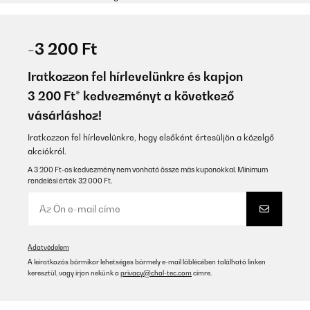
-3 200 Ft
Iratkozzon fel hírlevelünkre és kapjon
3 200 Ft* kedvezményt a következő
vásárláshoz!
Iratkozzon fel hírlevelünkre, hogy elsőként értesüljön a közelgő
akciókról.
A 3 200 Ft-os kedvezmény nem vonható össze más kuponokkal. Minimum
rendelési érték 32 000 Ft.
Adatvédelem
A leiratkozás bármikor lehetséges bármely e-mail láblécében található linken
keresztül, vagy írjon nekünk a
privacy@chal-tec.com
címre.