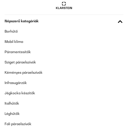
Népszerű kategóriák
Borhűtő
Mobil klíma
Páramentesítők
Sziget páraelszívók
Kéményes páraelszívók
Infrasugárzók
Jégkocka készítők
Italhűtők
Léghűtők
Fali páraelszívók