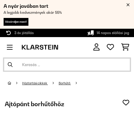
A nyár javában tart
A legjobb kedvezmények akár 55%
Vásároljon most!
3 év jótállás
14 napos elállási jog
Háztartási cikkek
Borhűtő
Ajtópánt borhűtőhöz