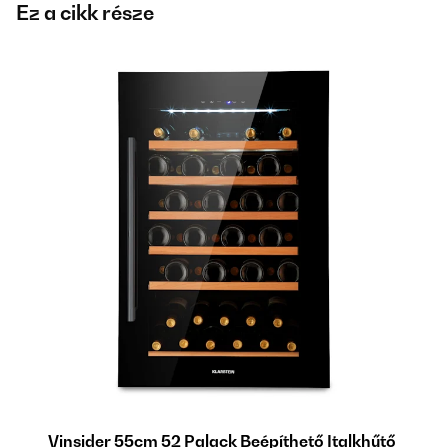
Ez a cikk része
tő
Vinsider 55cm 52 Palack Beépíthető Italkhűtő
Vi