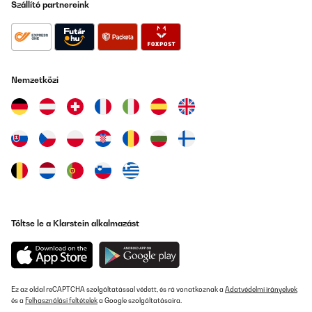
Szállító partnereink
Nemzetközi
Töltse le a Klarstein alkalmazást
Ez az oldal reCAPTCHA szolgáltatással védett, és rá vonatkoznak a
Adatvédelmi irányelvek
és a
Felhasználási feltételek
a Google szolgáltatásaira.