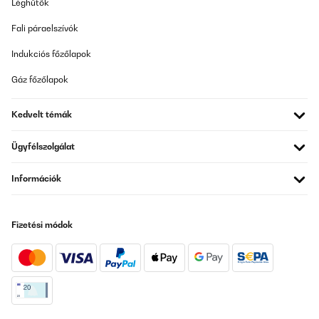
Léghűtők
Fali páraelszívók
Indukciós főzőlapok
Gáz főzőlapok
Kedvelt témák
Ügyfélszolgálat
Információk
Fizetési módok