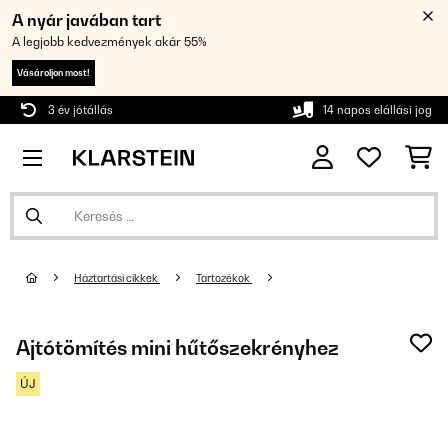
A nyár javában tart
A legjobb kedvezmények akár 55%
Vásároljon most!
3 év jótállás
14 napos elállási jog
Háztartási cikkek
Tartozékok
Ajtótömítés mini hűtőszekrényhez
ÚJ