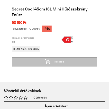
Secret Cool 45cm 13L Mini Hűtőszekrény
Ezüst
60 190 Ft
-45%
Bevezető ár:
110 990 Ft
Termék információs
lap
TERMÉKKÓD: 10033705
Kosárba
Vásárlói értékelések
0 értékelés
Írjon értékelést