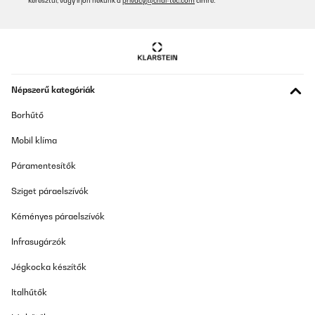
keresztül, vagy írjon nekünk a
privacy@chal-tec.com
címre.
Népszerű kategóriák
Borhűtő
Mobil klíma
Páramentesítők
Sziget páraelszívók
Kéményes páraelszívók
Infrasugárzók
Jégkocka készítők
Italhűtők