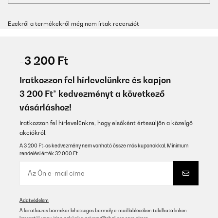
Ezekről a termékekről még nem írtak recenziót
-3 200 Ft
Iratkozzon fel hírlevelünkre és kapjon
3 200 Ft* kedvezményt a következő
vásárláshoz!
Iratkozzon fel hírlevelünkre, hogy elsőként értesüljön a közelgő
akciókról.
A 3 200 Ft-os kedvezmény nem vonható össze más kuponokkal. Minimum
rendelési érték 32 000 Ft.
Adatvédelem
A leiratkozás bármikor lehetséges bármely e-mail láblécében található linken