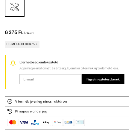
6 375 Ft
ÁFÁ-val
TERMÉKKÓD: 10047585
Elérhetőség emlékeztető
Adja meg e-mail címét, és értesítjük, amikor a termék újra elérhető lesz.
Figyelmeztetést kérek
A termék jelenleg nincs raktáron
14 napos elállási jog