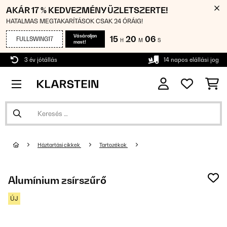
AKÁR 17 % KEDVEZMÉNY ÜZLETSZERTE!
HATALMAS MEGTAKARÍTÁSOK CSAK 24 ÓRÁIG!
Vásároljon
15
20
06
FULLSWING17
H
M
S
most!
3 év jótállás
14 napos elállási jog
Háztartási cikkek
Tartozékok
Alumínium zsírszűrő
ÚJ