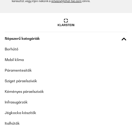
keresztül, vagy írjon nekünk a
privacy@chal-tec.com
címre.
Népszerű kategóriák
Borhűtő
Mobil klíma
Páramentesítők
Sziget páraelszívók
Kéményes páraelszívók
Infrasugárzók
Jégkocka készítők
Italhűtők