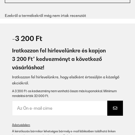
Ezekről a termékekről még nem írtak recenziót
-3 200 Ft
Iratkozzon fel hírlevelünkre és kapjon
3 200 Ft* kedvezményt a következő
vásárláshoz!
Iratkozzon fel hírlevelünkre, hogy elsőként értesüljön a közelgő
akciókról.
A 3 200 Ft-os kedvezmény nem vonható össze más kuponokkal. Minimum
rendelési érték 32 000 Ft.
Adatvédelem
A leiratkozás bármikor lehetséges bármely e-mail láblécében található linken