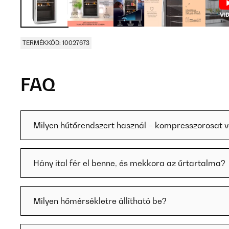
TERMÉKKÓD: 10027673
FAQ
Milyen hűtőrendszert használ – kompresszorosat 
Hány ital fér el benne, és mekkora az űrtartalma?
Milyen hőmérsékletre állítható be?