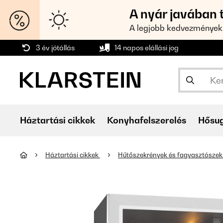
A nyár javában 
A legjobb kedvezmények
3 év jótállás
14 napos elállási jog
Háztartási cikkek
Konyhafelszerelés
Hősu
Háztartási cikkek
Hűtőszekrények és fagyasztósze