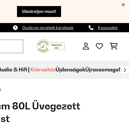
Vásároljon most!
Gyakran ismételt kérdések
Kapcsolat
Audio & Hifi
Kiárusítás
Újdonságok
Újracsomagolt
t
cm 80L Üvegezett
üst