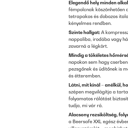
Elegendő hely minden alka
fémpolcnak köszönhetően a 
tetrapakos és dobozos ital
kényelmes rendben.
Szinte hallgat:
A kompresszo
nappaliba, irodába vagy hál
zavarná a légkört.
Mindig a tökéletes hőmérsé
napokon sem hagy cserben: 
pezsgőnek és üdítőnek is me
és étteremben.
Látni, mit kínál – anélkül, h
szépen megvilágítja a tarta
folyamatos rálátást biztos
tudja, mi vár rá.
Alacsony rezsiköltség, fol
a Beersafe XXL egész évbe