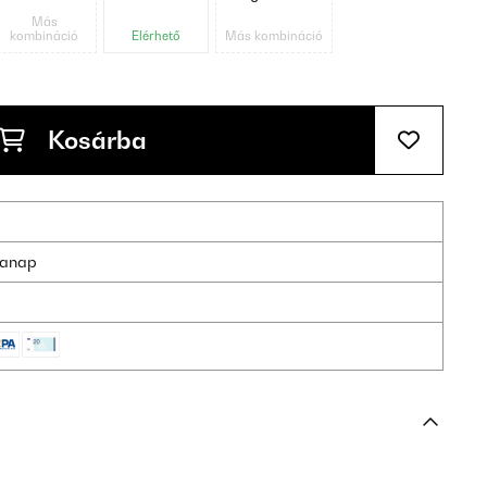
Más
kombináció
Elérhető
Más kombináció
Kosárba
nkanap