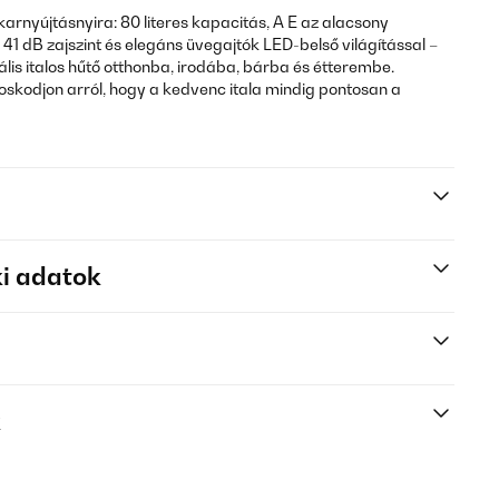
 karnyújtásnyira: 80 literes kapacitás, A E az alacsony
 41 dB zajszint és elegáns üvegajtók LED-belső világítással –
ális italos hűtő otthonba, irodába, bárba és étterembe.
kodjon arról, hogy a kedvenc itala mindig pontosan a
i adatok
k