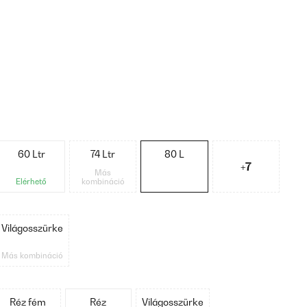
60 Ltr
74 Ltr
80 L
+7
Más
Elérhető
kombináció
Világosszürke
Más kombináció
Réz fém
Réz
Világosszürke