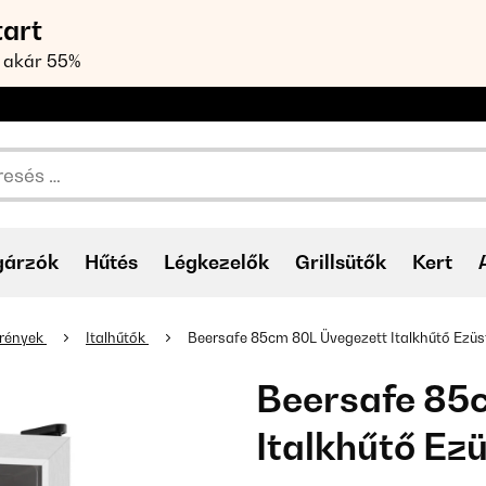
tart
 akár 55%
gárzók
Hűtés
Légkezelők
Grillsütők
Kert
krények
Italhűtők
Beersafe 85cm 80L Üvegezett Italkhűtő Ezüs
Beersafe 85
Italkhűtő Ez