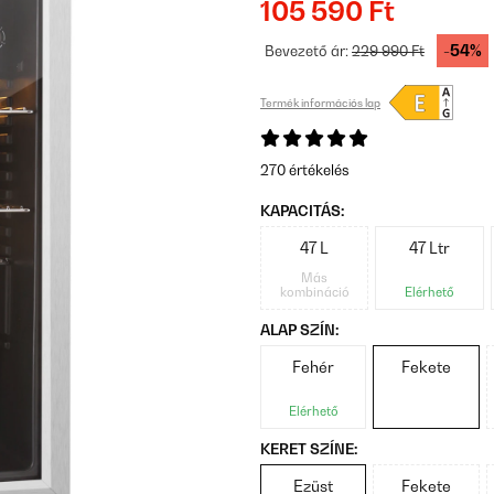
105 590 Ft
-54%
Bevezető ár:
229 990 Ft
Termék információs lap
270 értékelés
KAPACITÁS:
47 L
47 Ltr
Más
kombináció
Elérhető
ALAP SZÍN:
Fehér
Fekete
Elérhető
KERET SZÍNE:
Ezüst
Fekete