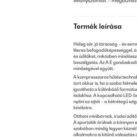
villanyszámlát – megbízha
Termék leírása
Hideg sör, jó társaság – és se
literes befogadóképességgel, ál
és üdítőket, miközben mindössz
beszélgetés. Az A E gondoskodik
minőségével együtt.
A kompresszoros hűtési techno
tart akkor is, ha a szoba felm
igazítható a különböző formát
italokhoz. A kapcsolható LED-be
nyitni az ajtót – a kétrétegű sz
kínálatra.
Otthoni minibárnak, irodai üdí
A sportolók örülnek a könnyen e
szobában mindig legyen kéznél 
alkalmakra is kitűnő választás 