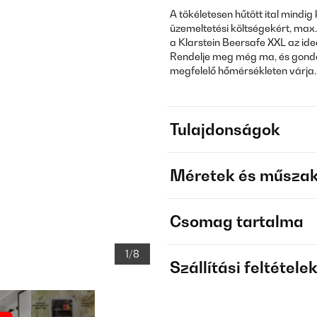
A tökéletesen hűtött ital mindig
üzemeltetési költségekért, max.
a Klarstein Beersafe XXL az ide
Rendelje meg még ma, és gondos
megfelelő hőmérsékleten várja.
Tulajdonságok
Méretek és műszak
Csomag tartalma
1/8
Szállítási feltétele