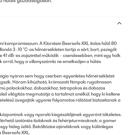
tó hűtés gazdaságosan.
mmi kompromisszum. A Klarstein Beersafe XXL italos hűtő 80
landó 3–10 °C-os hőmérsékleten tartja a sört, bort, pezsgőt
e 41 dB-es zajszinttel működik – csendesebben, mint egy halk
 arról, hogy a villanyszámla ne emelkedjen a hűtés
lógia nyáron sem hagy cserben: egyenletes hőmérsékletet
elegszik. Három kihúzható, krómozott fémpolc rugalmasan
umú palackokhoz, dobozokhoz, tetrapakos és dobozos
lső világítás megmutatja a tartalmat anélkül, hogy ki kellene
igetelésű üvegajtók ugyanis folyamatos rálátást biztosítanak a
tőközpontnak vagy nyaraló kiegészítőjének egyaránt tökéletes.
lérhető izotóniás italoknak és fehérjeturmixoknak; a gamer
egy hideg üdítő. Beköltözési ajándéknak vagy különleges
a Beersafe XXL.