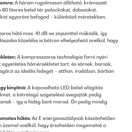
lomra:
A három rugalmasan állítható, krómozott
80 literes belső tér palackokat, dobozokat,
okat egyaránt befogad – különböző méretekben,
ros hűtő max. 41 dB-es zajszinttel működik, így
ószoba közelébe is bátran elhelyezhető anélkül, hogy
kleten:
A kompresszoros technológia forró nyári
egyenletes hőmérsékletet tart, és sörnek, bornak,
gőrzi az ideális hidegét – otthon, irodában, bárban
ogy kinyitná:
A kapcsolható LED-belső világítás
lmat, a kétrétegű szigetelésű üvegajtók pedig
ítanak – így a hideg bent marad, Ön pedig mindig
yamatos hűtés:
Az E energiaosztálynak köszönhetően
n üzemel anélkül, hogy érezhetően megemelné a