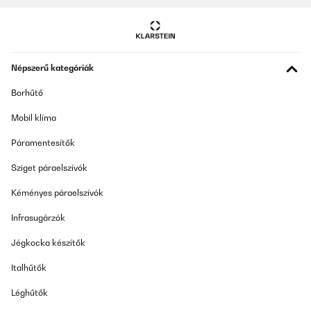
Népszerű kategóriák
Borhűtő
Mobil klíma
Páramentesítők
Sziget páraelszívók
Kéményes páraelszívók
Infrasugárzók
Jégkocka készítők
Italhűtők
Léghűtők