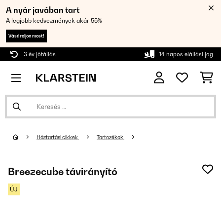
A nyár javában tart
A legjobb kedvezmények akár 55%
Vásároljon most!
3 év jótállás
14 napos elállási jog
Háztartási cikkek
Tartozékok
Breezecube távirányító
ÚJ