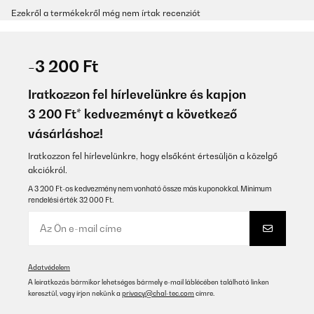
Ezekről a termékekről még nem írtak recenziót
-3 200 Ft
Iratkozzon fel hírlevelünkre és kapjon
3 200 Ft* kedvezményt a következő
vásárláshoz!
Iratkozzon fel hírlevelünkre, hogy elsőként értesüljön a közelgő
akciókról.
A 3 200 Ft-os kedvezmény nem vonható össze más kuponokkal. Minimum
rendelési érték 32 000 Ft.
Adatvédelem
A leiratkozás bármikor lehetséges bármely e-mail láblécében található linken
keresztül, vagy írjon nekünk a
privacy@chal-tec.com
címre.