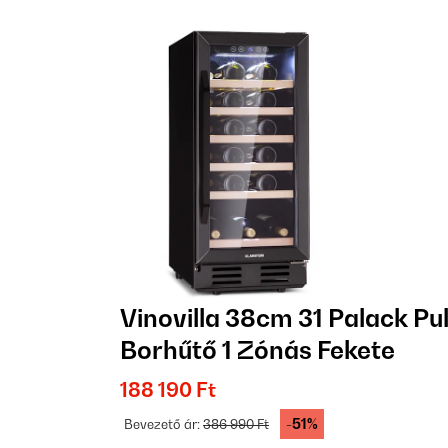
Vinovilla 38cm 31 Palack Pul
Borhűtő 1 Zónás Fekete
188 190 Ft
-51%
Bevezető ár:
386 990 Ft