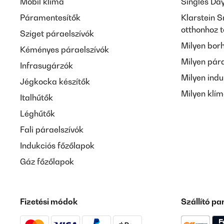
Mobil klíma
Singles Da
Páramentesítők
Klarstein S
otthonhoz 
Sziget páraelszívók
Milyen bor
Kéményes páraelszívók
Milyen pár
Infrasugárzók
Milyen indu
Jégkocka készítők
Milyen klí
Italhűtők
Léghűtők
Fali páraelszívók
Indukciós főzőlapok
Gáz főzőlapok
Fizetési módok
Szállító pa