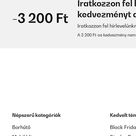
Iratkozzon fel 
kedvezményt a
-3 200 Ft
Iratkozzon fel hírlevelünk
A 3 200 Ft-os kedvezmény nem 
Népszerű kategóriák
Kedvelt té
Borhűtő
Black Frid