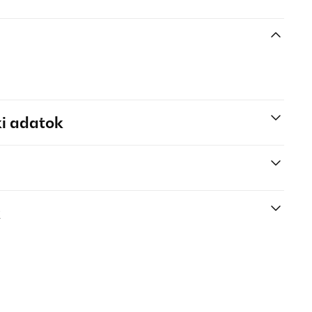
i adatok
k