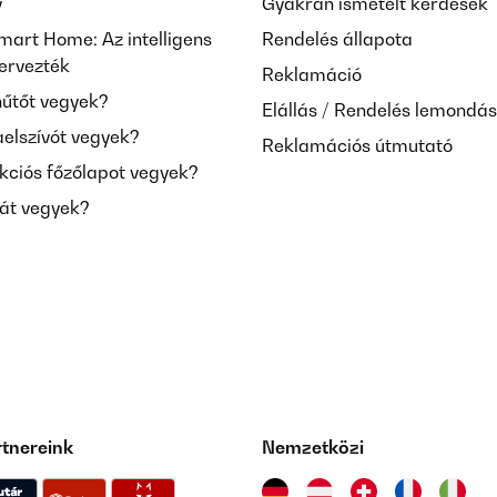
y
Gyakran ismételt kérdések
mart Home: Az intelligens
Rendelés állapota
tervezték
Reklamáció
hűtőt vegyek?
Elállás / Rendelés lemondá
aelszívót vegyek?
Reklamációs útmutató
kciós főzőlapot vegyek?
mát vegyek?
rtnereink
Nemzetközi