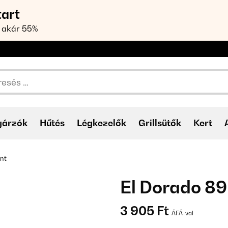
tart
 akár 55%
gárzók
Hűtés
Légkezelők
Grillsütők
Kert
ánt
El Dorado 89
3 905 Ft
ÁFÁ-val