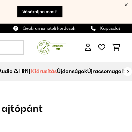
Vásároljon most!
Gyakran ismételt kérdések
Kapcsolat
Audio & Hifi
Kiárusítás
Újdonságok
Újracsomagolt
 ajtópánt