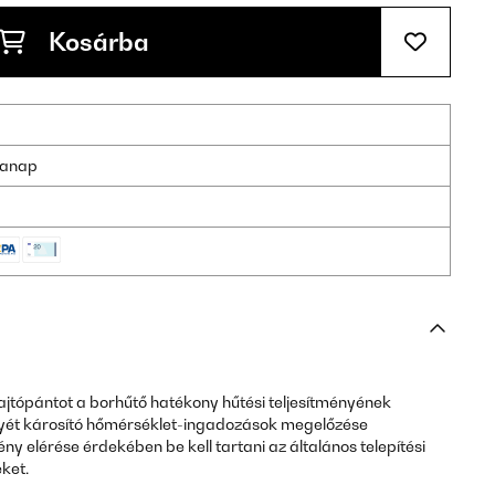
Kosárba
nkanap
t ajtópántot a borhűtő hatékony hűtési teljesítményének
yét károsító hőmérséklet-ingadozások megelőzése
y elérése érdekében be kell tartani az általános telepítési
ket.