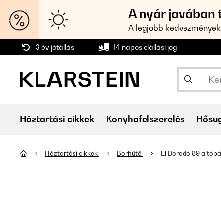
A nyár javában 
A legjobb kedvezmények
3 év jótállás
14 napos elállási jog
Háztartási cikkek
Konyhafelszerelés
Hősu
Háztartási cikkek
Borhűtő
El Dorado 89 ajtóp