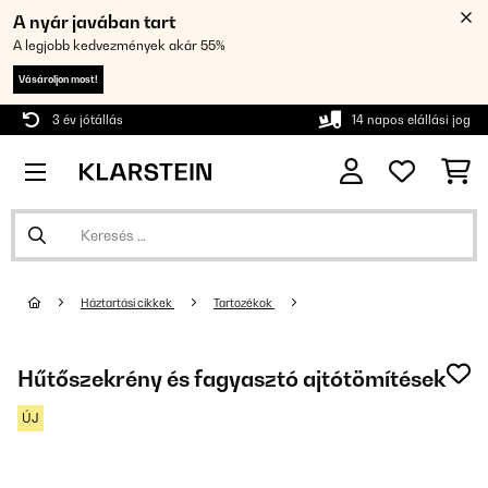
A nyár javában tart
A legjobb kedvezmények akár 55%
Vásároljon most!
3 év jótállás
14 napos elállási jog
Háztartási cikkek
Tartozékok
Hűtőszekrény és fagyasztó ajtótömítések
ÚJ