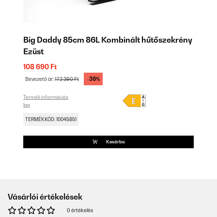
Big Daddy 85cm 86L Kombinált hűtőszekrény
Ezüst
108 690 Ft
-36%
Bevezető ár:
172 390 Ft
Termék információs
lap
TERMÉKKÓD: 10045851
Kosárba
Vásárlói értékelések
0 értékelés