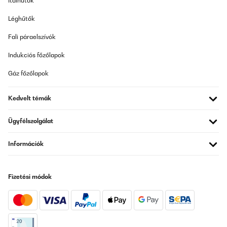
Italhűtők
Léghűtők
Fali páraelszívók
Indukciós főzőlapok
Gáz főzőlapok
Kedvelt témák
Ügyfélszolgálat
Információk
Fizetési módok