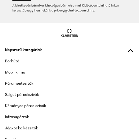
A leiratkozás bármikor lehetséges bármely e-mail láblécében található linken
keresztül, vagy írjon nekünk a
privacy@chal-tec.com
címre.
Népszerű kategóriák
Borhűtő
Mobil klíma
Páramentesítők
Sziget páraelszívók
Kéményes páraelszívók
Infrasugárzók
Jégkocka készítők