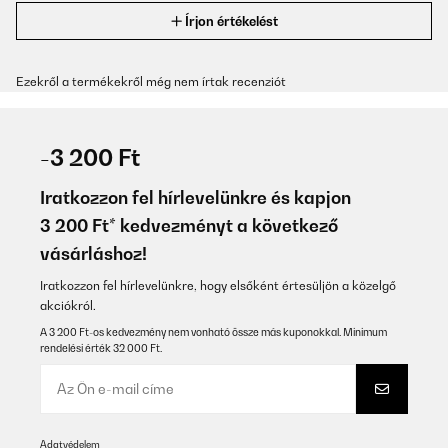
Írjon értékelést
Ezekről a termékekről még nem írtak recenziót
-3 200 Ft
Iratkozzon fel hírlevelünkre és kapjon
3 200 Ft* kedvezményt a következő
vásárláshoz!
Iratkozzon fel hírlevelünkre, hogy elsőként értesüljön a közelgő
akciókról.
A 3 200 Ft-os kedvezmény nem vonható össze más kuponokkal. Minimum
rendelési érték 32 000 Ft.
Adatvédelem