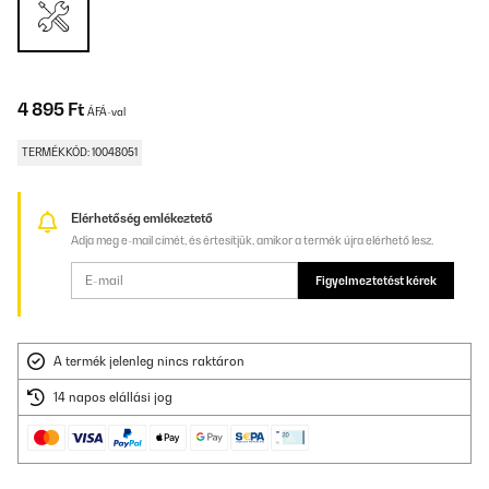
4 895 Ft
ÁFÁ-val
TERMÉKKÓD: 10048051
Elérhetőség emlékeztető
Adja meg e-mail címét, és értesítjük, amikor a termék újra elérhető lesz.
Figyelmeztetést kérek
A termék jelenleg nincs raktáron
14 napos elállási jog