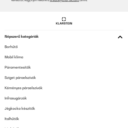
keresztül, vagy írjon nekünk a
privacy@chal-tec.com
címre.
Népszerű kategóriák
Borhűtő
Mobil klíma
Páramentesítők
Sziget páraelszívók
Kéményes páraelszívók
Infrasugárzók
Jégkocka készítők
Italhűtők