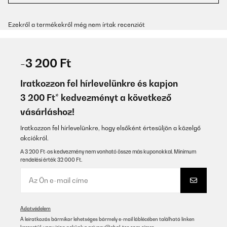
Ezekről a termékekről még nem írtak recenziót
-3 200 Ft
Iratkozzon fel hírlevelünkre és kapjon
3 200 Ft* kedvezményt a következő
vásárláshoz!
Iratkozzon fel hírlevelünkre, hogy elsőként értesüljön a közelgő
akciókról.
A 3 200 Ft-os kedvezmény nem vonható össze más kuponokkal. Minimum
rendelési érték 32 000 Ft.
Adatvédelem
A leiratkozás bármikor lehetséges bármely e-mail láblécében található linken