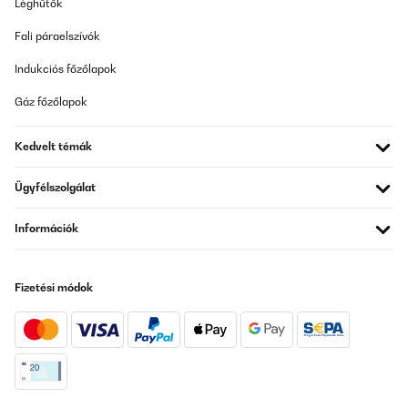
Léghűtők
Fali páraelszívók
Indukciós főzőlapok
Gáz főzőlapok
Kedvelt témák
Ügyfélszolgálat
Információk
Fizetési módok