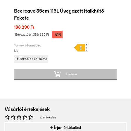
Beercave 85cm 115L Üvegezett Italkhűtő
Fekete
188 290 Ft
-51%
Bevezető ár:
386 990 Ft
Termék információs
lap
TERMÉKKÓD: 10046068
Kosárba
Vásárlói értékelések
0 értékelés
Írjon értékelést