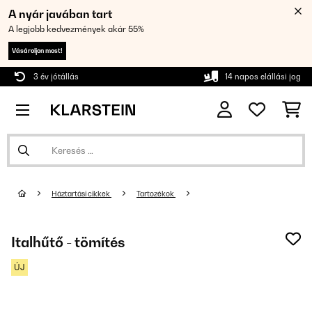
A nyár javában tart
A legjobb kedvezmények akár 55%
Vásároljon most!
3 év jótállás
14 napos elállási jog
Háztartási cikkek
Tartozékok
Italhűtő - tömítés
ÚJ