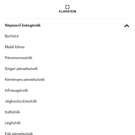
Népszerű kategóriák
Borhűtő
Mobil klíma
Páramentesítők
Sziget páraelszívók
Kéményes páraelszívók
Infrasugárzók
Jégkocka készítők
Italhűtők
Léghűtők
Fali páraelszívók