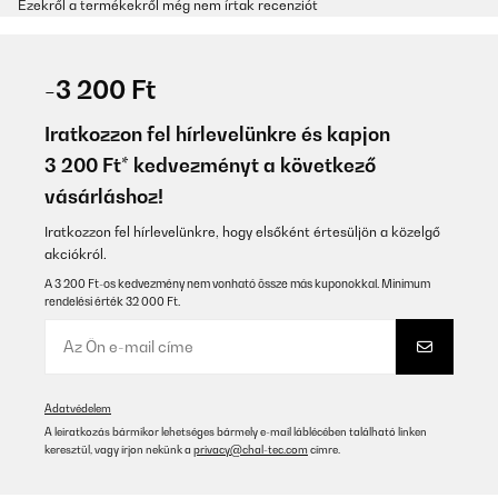
Ezekről a termékekről még nem írtak recenziót
-3 200 Ft
Iratkozzon fel hírlevelünkre és kapjon
3 200 Ft* kedvezményt a következő
vásárláshoz!
Iratkozzon fel hírlevelünkre, hogy elsőként értesüljön a közelgő
akciókról.
A 3 200 Ft-os kedvezmény nem vonható össze más kuponokkal. Minimum
rendelési érték 32 000 Ft.
Adatvédelem
A leiratkozás bármikor lehetséges bármely e-mail láblécében található linken
keresztül, vagy írjon nekünk a
privacy@chal-tec.com
címre.