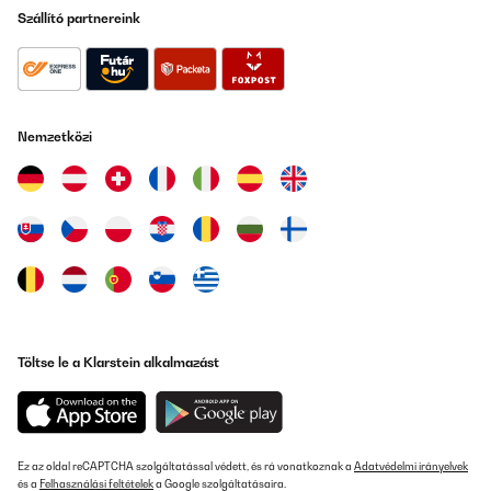
Szállító partnereink
Nemzetközi
Töltse le a Klarstein alkalmazást
Ez az oldal reCAPTCHA szolgáltatással védett, és rá vonatkoznak a
Adatvédelmi irányelvek
és a
Felhasználási feltételek
a Google szolgáltatásaira.