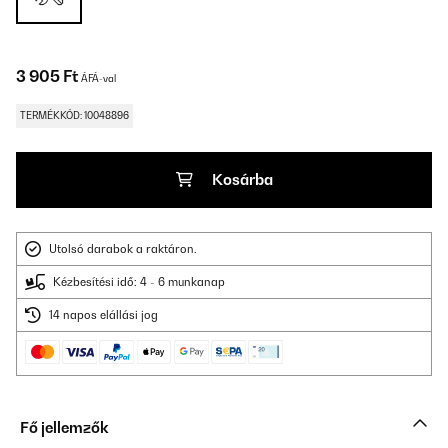
3 905 Ft
ÁFÁ-val
TERMÉKKÓD: 10048896
Kosárba
Utolsó darabok a raktáron.
Kézbesítési idő: 4 - 6 munkanap
14 napos elállási jog
Fő jellemzők