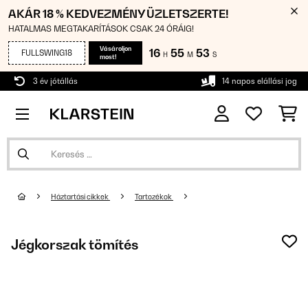
AKÁR 18 % KEDVEZMÉNY ÜZLETSZERTE!
HATALMAS MEGTAKARÍTÁSOK CSAK 24 ÓRÁIG!
Vásároljon
16
55
53
FULLSWING18
H
M
S
most!
3 év jótállás
14 napos elállási jog
Háztartási cikkek
Tartozékok
Jégkorszak tömítés