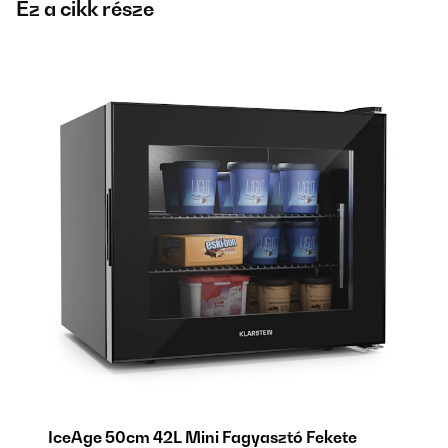
Ez a cikk része
IceAge 50cm 42L Mini Fagyasztó Fekete