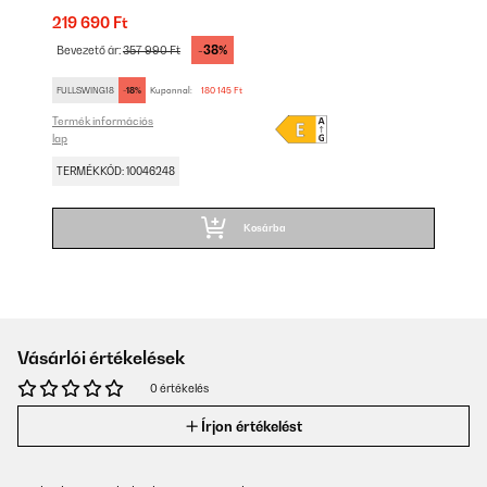
219 690 Ft
-38%
Bevezető ár:
357 990 Ft
FULLSWING18
-18%
Kuponnal:
180 145 Ft
Termék információs
lap
TERMÉKKÓD: 10046248
Kosárba
Vásárlói értékelések
0 értékelés
Írjon értékelést