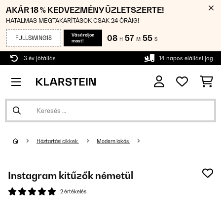
AKÁR 18 % KEDVEZMÉNY ÜZLETSZERTE!
HATALMAS MEGTAKARÍTÁSOK CSAK 24 ÓRÁIG!
Vásároljon
08
57
55
FULLSWING18
H
M
S
most!
3 év jótállás
14 napos elállási jog
Háztartási cikkek
Modern lakás
Instagram kitűzők németül
2 értékelés