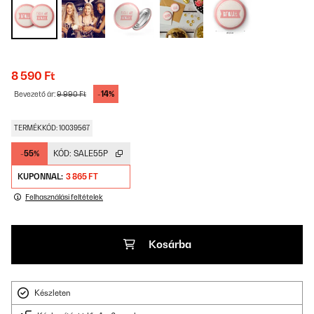
8 590 Ft
-14%
Bevezető ár:
9 990 Ft
TERMÉKKÓD: 10039567
-55%
KÓD:
SALE55P
KUPONNAL:
3 865 FT
Felhasználási feltételek
Kosárba
Készleten