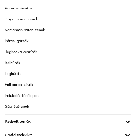
Páramentesítők
Sziget páraelszívók
Kéményes páraelszívók
Infrasugárzók
Jégkocka készítők
Italhűtők
Léghűtők
Fali páraelszívók
Indukciós főzőlapok
Gáz főzőlapok
Kedvelt témák
Ügyfélszolgálat