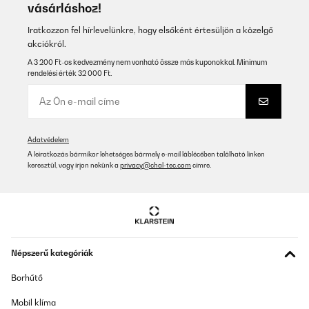
vásárláshoz!
Iratkozzon fel hírlevelünkre, hogy elsőként értesüljön a közelgő
akciókról.
A 3 200 Ft-os kedvezmény nem vonható össze más kuponokkal. Minimum
rendelési érték 32 000 Ft.
Adatvédelem
A leiratkozás bármikor lehetséges bármely e-mail láblécében található linken
keresztül, vagy írjon nekünk a
privacy@chal-tec.com
címre.
Népszerű kategóriák
Borhűtő
Mobil klíma