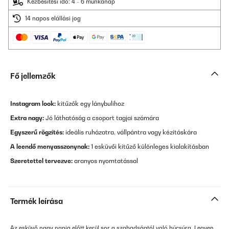
Kézbesítési idő: 4 - 6 munkanap
14 napos elállási jog
Fő jellemzők
Instagram look:
kitűzők egy lánybulihoz
Extra nagy:
Jó láthatóság a csoport tagjai számára
Egyszerű rögzítés:
ideális ruházatra, vállpántra vagy kézitáskára
A leendő menyasszonynak:
1 esküvői kitűző különleges kialakításban
Szeretettel tervezve:
aranyos nyomtatással
Termék leírása
Az esküvő nagy napja előtt kerül sor a szabadságtól való búcsúra. Legyen