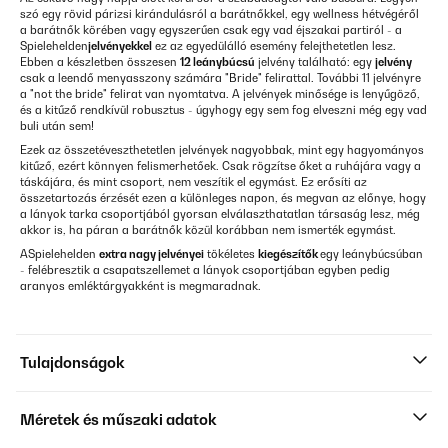
szó egy rövid párizsi kirándulásról a barátnőkkel, egy wellness hétvégéről
a barátnők körében vagy egyszerűen csak egy vad éjszakai partiról - a
Spielehelden
jelvényekkel
ez az egyedülálló esemény felejthetetlen lesz.
Ebben a készletben összesen
12 leánybúcsú
jelvény található: egy
jelvény
csak a leendő menyasszony számára "Bride" felirattal. További 11 jelvényre
a "not the bride" felirat van nyomtatva. A jelvények minősége
is lenyűgöző,
és a kitűző rendkívül robusztus - úgyhogy egy sem fog elveszni még egy vad
buli után sem!
Ezek az összetéveszthetetlen jelvények
nagyobbak, mint egy hagyományos
kitűző
, ezért könnyen felismerhetőek. Csak rögzítse őket a ruhájára vagy a
táskájára, és mint csoport, nem veszítik el egymást. Ez erősíti az
összetartozás érzését ezen a különleges napon, és megvan az előnye, hogy
a lányok tarka csoportjából gyorsan elválaszthatatlan társaság lesz, még
akkor is, ha páran a barátnők közül korábban nem ismerték egymást.
A
Spielehelden
extra nagy jelvényei
tökéletes
kiegészítők
egy leánybúcsúban
- felébresztik a csapatszellemet a lányok csoportjában egyben pedig
aranyos emléktárgyakként is megmaradnak.
Tulajdonságok
Méretek és műszaki adatok