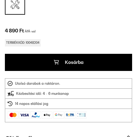
4 890 Ft
ÁFÁ-val
TERMÉKKÓD: 10048204
Kosárba
Utolsó darabok a raktáron.
Kézbesítési idő: 4 - 6 munkanap
14 napos elállási jog