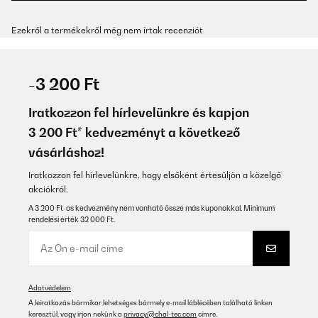
Ezekről a termékekről még nem írtak recenziót
-3 200 Ft
Iratkozzon fel hírlevelünkre és kapjon
3 200 Ft* kedvezményt a következő
vásárláshoz!
Iratkozzon fel hírlevelünkre, hogy elsőként értesüljön a közelgő
akciókról.
A 3 200 Ft-os kedvezmény nem vonható össze más kuponokkal. Minimum
rendelési érték 32 000 Ft.
Adatvédelem
A leiratkozás bármikor lehetséges bármely e-mail láblécében található linken
keresztül, vagy írjon nekünk a
privacy@chal-tec.com
címre.