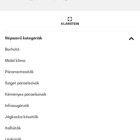
Népszerű kategóriák
Borhűtő
Mobil klíma
Páramentesítők
Sziget páraelszívók
Kéményes páraelszívók
Infrasugárzók
Jégkocka készítők
Italhűtők
Léghűtők