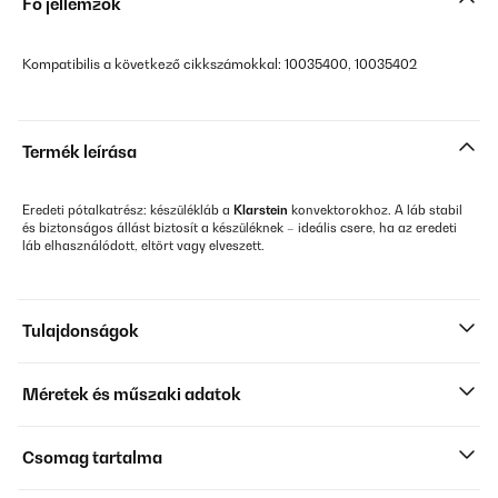
Fő jellemzők
Kompatibilis a következő cikkszámokkal: 10035400, 10035402
Termék leírása
Eredeti pótalkatrész: készülékláb a
Klarstein
konvektorokhoz. A láb stabil
és biztonságos állást biztosít a készüléknek – ideális csere, ha az eredeti
láb elhasználódott, eltört vagy elveszett.
Tulajdonságok
Méretek és műszaki adatok
Csomag tartalma