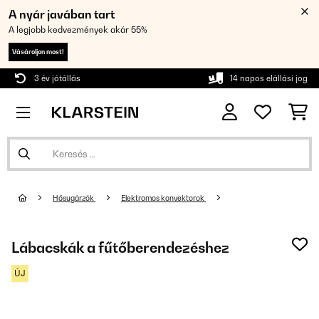
A nyár javában tart
A legjobb kedvezmények akár 55%
Vásároljon most!
3 év jótállás
14 napos elállási jog
Hősugárzók
Elektromos konvektorok
Lábacskák a fűtőberendezéshez
ÚJ