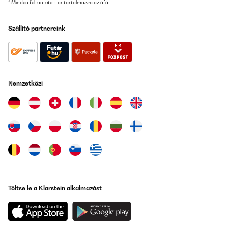
* Minden feltüntetett ár tartalmazza az áfát.
Szállító partnereink
Nemzetközi
Töltse le a Klarstein alkalmazást