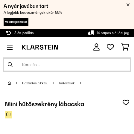
A nyár javában tart
A legjobb kedvezmények akár 55%
Vásároljon most!
3 év jótállás
14 napos elállási jog
Háztartási cikkek
Tartozékok
Mini hűtőszekrény lábacska
ÚJ