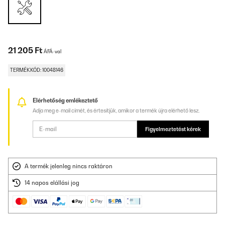
21 205 Ft
ÁFÁ-val
TERMÉKKÓD: 10048146
Elérhetőség emlékeztető
Adja meg e-mail címét, és értesítjük, amikor a termék újra elérhető lesz.
Figyelmeztetést kérek
A termék jelenleg nincs raktáron
14 napos elállási jog