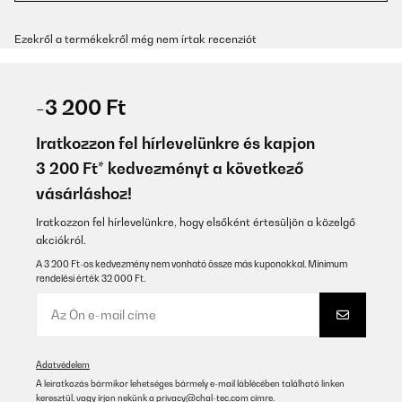
Ezekről a termékekről még nem írtak recenziót
-3 200 Ft
Iratkozzon fel hírlevelünkre és kapjon
3 200 Ft* kedvezményt a következő
vásárláshoz!
Iratkozzon fel hírlevelünkre, hogy elsőként értesüljön a közelgő
akciókról.
A 3 200 Ft-os kedvezmény nem vonható össze más kuponokkal. Minimum
rendelési érték 32 000 Ft.
Adatvédelem
A leiratkozás bármikor lehetséges bármely e-mail láblécében található linken
keresztül, vagy írjon nekünk a
privacy@chal-tec.com
címre.