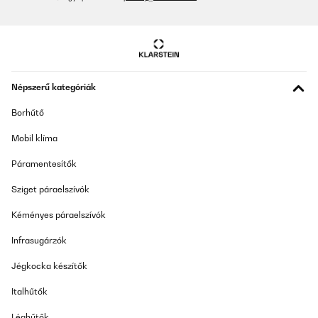
Népszerű kategóriák
Borhűtő
Mobil klíma
Páramentesítők
Sziget páraelszívók
Kéményes páraelszívók
Infrasugárzók
Jégkocka készítők
Italhűtők
Léghűtők