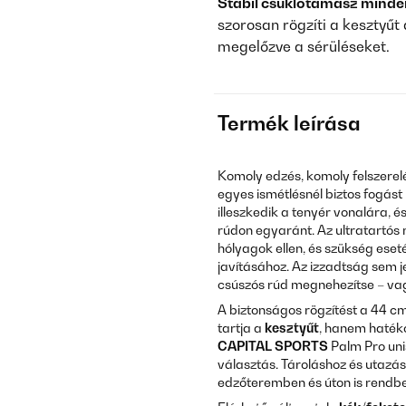
Stabil csuklótámasz minden
szorosan rögzíti a kesztyűt
megelőzve a sérüléseket.
Termék leírása
Komoly edzés, komoly felszerel
egyes ismétlésnél biztos fogást
illeszkedik a tenyér vonalára,
rúdon egyaránt. Az ultratartó
hólyagok ellen, és szükség ese
javításához. Az izzadtság sem 
csúszós rúd megnehezítse – vagy
A biztonságos rögzítést a 44 c
tartja a
kesztyűt
, hanem hatéko
CAPITAL SPORTS
Palm Pro uni
választás. Tároláshoz és utazás
edzőteremben és úton is rendbe