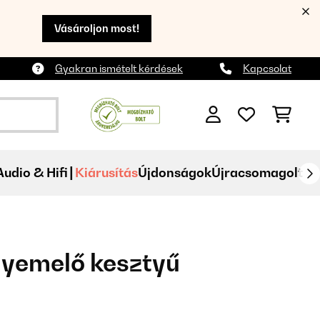
Vásároljon most!
Gyakran ismételt kérdések
Kapcsolat
Audio & Hifi
Kiárusítás
Újdonságok
Újracsomagolt
lyemelő kesztyű