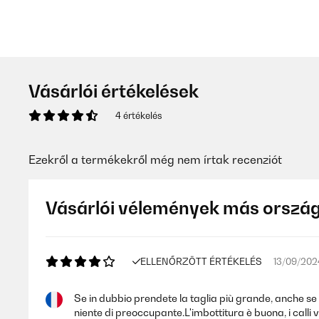
Vásárlói értékelések
4 értékelés
Ezekről a termékekről még nem írtak recenziót
Vásárlói vélemények más orszá
ELLENŐRZÖTT ÉRTÉKELÉS
13/09/202
Se in dubbio prendete la taglia più grande, anche se a
niente di preoccupante.L'imbottitura è buona, i cal