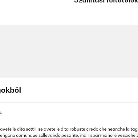
Szállítási feltétele
gokból
4
vete le dita sottili, se avete le dita robuste credo che neanche la tag
li vengono comunque sollevando pesante, ma risparmiano le vesciche.L