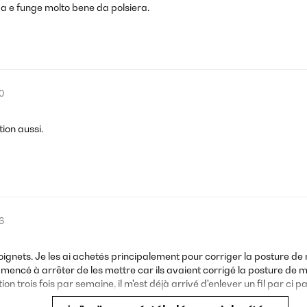
a e funge molto bene da polsiera.
0
tion aussi.
6
gnets. Je les ai achetés principalement pour corriger la posture de 
é à arrêter de les mettre car ils avaient corrigé la posture de mes
sation trois fois par semaine, il m'est déjà arrivé d'enlever un fil par c