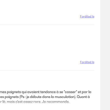
Fordítsd le
Fordítsd le
mes poignets qui avaient tendance à se "casser" et par la
 poignets (Ps : je débute dans la musculation). Quant à
i par là, mais c'est assez rare. Je recommande.