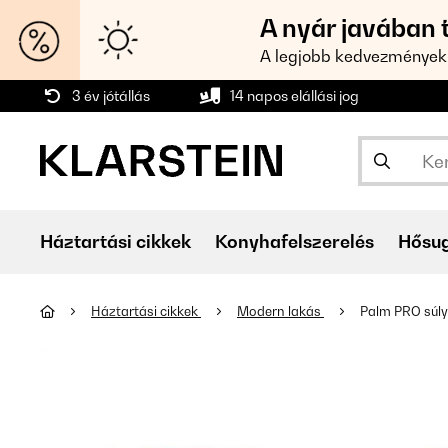
A nyár javában 
A legjobb kedvezmények
3 év jótállás
14 napos elállási jog
Háztartási cikkek
Konyhafelszerelés
Hősu
Háztartási cikkek
Modern lakás
Palm PRO súly