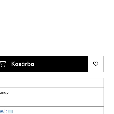
Kosárba
nkanap