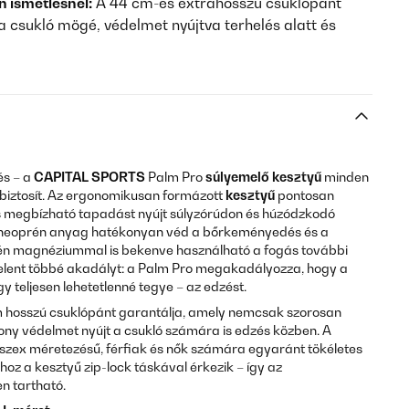
 ismétlésnél:
A 44 cm-es extrahosszú csuklópánt
 a csukló mögé, védelmet nyújtva terhelés alatt és
és – a
CAPITAL SPORTS
Palm Pro
súlyemelő kesztyű
minden
 biztosít. Az ergonomikusan formázott
kesztyű
pontosan
 és megbízható tapadást nyújt súlyzórúdon és húzódzkodó
s neoprén anyag hatékonyan véd a bőrkeményedés és a
tén magnéziummal is bekenve használható a fogás további
jelent többé akadályt: a Palm Pro megakadályozza, hogy a
 teljesen lehetetlenné tegye – az edzést.
m hosszú csuklópánt garantálja, amely nemcsak szorosan
ny védelmet nyújt a csukló számára is edzés közben. A
szex méretezésű, férfiak és nők számára egyaránt tökéletes
hoz a kesztyű zip-lock táskával érkezik – így az
n tartható.