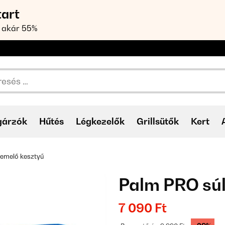
tart
 akár 55%
gárzók
Hűtés
Légkezelők
Grillsütők
Kert
emelő kesztyű
Palm PRO sú
7 090 Ft