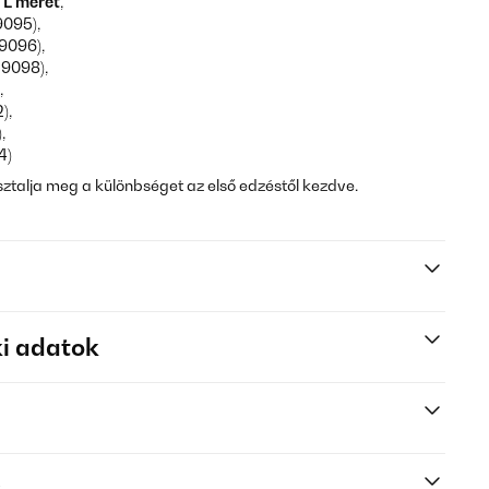
 L méret
,
9095),
9096),
29098),
,
),
,
4)
talja meg a különbséget az első edzéstől kezdve.
i adatok