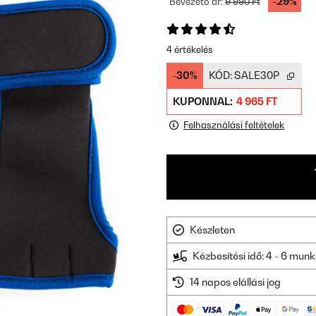
-29%
Bevezető ár:
9 990 Ft
4 értékelés
-30%
KÓD:
SALE30P
KUPONNAL:
4 965 FT
Felhasználási feltételek
Készleten
Kézbesítési idő: 4 - 6 mu
14 napos elállási jog