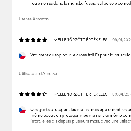
retro non sudano le mani.La fascia sul polso è comod
Utente Amazon
ELLENŐRZÖTT ÉRTÉKELÉS
09/01/202
Vraiment au top pour le cross fit!! Et pour la muscula
Utilisateur d'Amazon
ELLENŐRZÖTT ÉRTÉKELÉS
30/04/201
Ces gants protègent les mains mais également les poi
même occasion protéger mes mains. J'ai même commenc
l'état, je les ais depuis plusieurs mois, avec une utili