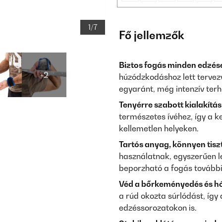
1/7
Fő jellemzők
Biztos fogás minden edzés
+2
húzódzkodáshoz lett tervez
egyaránt, még intenzív terhe
Tenyérre szabott kialakítás
természetes ívéhez, így a k
kellemetlen helyeken.
Tartós anyag, könnyen tiszt
használatnak, egyszerűen l
beporzható a fogás további
Véd a bőrkeményedés és hó
a rúd okozta súrlódást, í
edzéssorozatokon is.