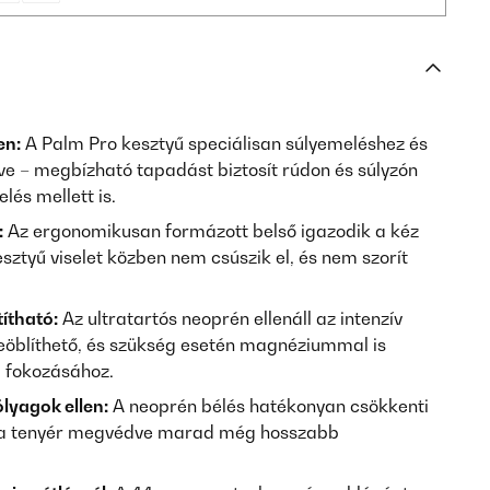
en:
A Palm Pro kesztyű speciálisan súlyemeléshez és
ve – megbízható tapadást biztosít rúdon és súlyzón
lés mellett is.
:
Az ergonomikusan formázott belső igazodik a kéz
esztyű viselet közben nem csúszik el, és nem szorít
ítható:
Az ultratartós neoprén ellenáll az intenzív
eöblíthető, és szükség esetén magnéziummal is
 fokozásához.
lyagok ellen:
A neoprén bélés hatékonyan csökkenti
gy a tenyér megvédve marad még hosszabb