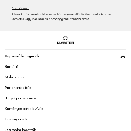
Adatvédelem
A leiratkozás bármikor lehetséges bármely e-mail láblécében található linken
keresztül, vagy írjon nekünk a
privacy@chal-tec.com
címre.
Népszerű kategóriák
Borhűtő
Mobil klíma
Páramentesítők
Sziget páraelszívók
Kéményes páraelszívók
Infrasugárzók
Jégkocka készítők