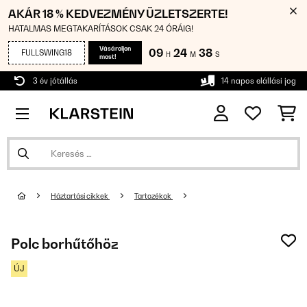
AKÁR 18 % KEDVEZMÉNY ÜZLETSZERTE!
HATALMAS MEGTAKARÍTÁSOK CSAK 24 ÓRÁIG!
Vásároljon
09
24
37
FULLSWING18
H
M
S
most!
3 év jótállás
14 napos elállási jog
Háztartási cikkek
Tartozékok
Polc borhűtőhöz
ÚJ