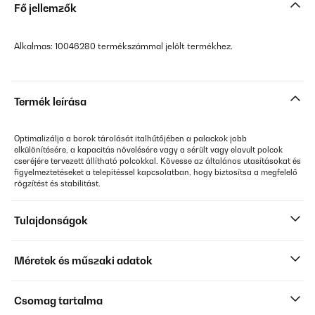
Fő jellemzők
Alkalmas: 10046280 termékszámmal jelölt termékhez.
Termék leírása
Optimalizálja a borok tárolását italhűtőjében a palackok jobb
elkülönítésére, a kapacitás növelésére vagy a sérült vagy elavult polcok
cseréjére tervezett állítható polcokkal. Kövesse az általános utasításokat és
figyelmeztetéseket a telepítéssel kapcsolatban, hogy biztosítsa a megfelelő
rögzítést és stabilitást.
Tulajdonságok
Méretek és műszaki adatok
Csomag tartalma