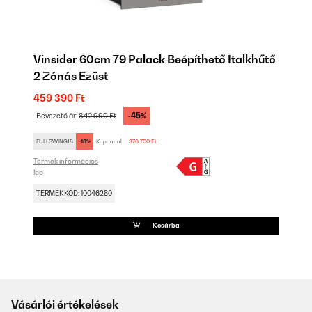
Vinsider 60cm 79 Palack Beépíthető Italkhűtő
2 Zónás Ezüst
459 390 Ft
-45%
Bevezető ár:
842 990 Ft
FULLSWING18
-18%
Kuponnal:
376 700 Ft
Termék információs
lap
TERMÉKKÓD: 10046280
Kosárba
Vásárlói értékelések