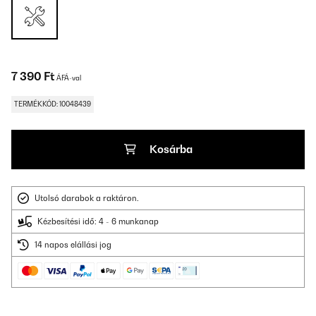
7 390 Ft
ÁFÁ-val
TERMÉKKÓD: 10048439
Kosárba
Utolsó darabok a raktáron.
Kézbesítési idő: 4 - 6 munkanap
14 napos elállási jog