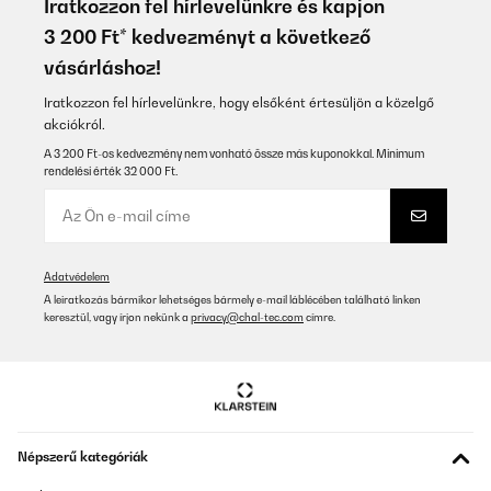
Iratkozzon fel hírlevelünkre és kapjon
3 200 Ft* kedvezményt a következő
vásárláshoz!
Iratkozzon fel hírlevelünkre, hogy elsőként értesüljön a közelgő
akciókról.
A 3 200 Ft-os kedvezmény nem vonható össze más kuponokkal. Minimum
rendelési érték 32 000 Ft.
Adatvédelem
A leiratkozás bármikor lehetséges bármely e-mail láblécében található linken
keresztül, vagy írjon nekünk a
privacy@chal-tec.com
címre.
Népszerű kategóriák