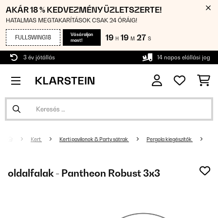
AKÁR 18 % KEDVEZMÉNY ÜZLETSZERTE!
HATALMAS MEGTAKARÍTÁSOK CSAK 24 ÓRÁIG!
Vásároljon
19
19
27
FULLSWING18
H
M
S
most!
3 év jótállás
14 napos elállási jog
Kert
Kerti pavilonok & Party sátrak
Pergola kiegészítők
oldalfalak - Pantheon Robust 3x3