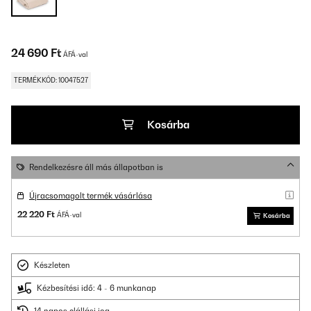
24 690 Ft
ÁFÁ-val
TERMÉKKÓD: 10047527
Kosárba
Rendelkezésre áll más állapotban is
Újracsomagolt termék vásárlása
22 220 Ft
ÁFÁ-val
Kosárba
Készleten
Kézbesítési idő: 4 - 6 munkanap