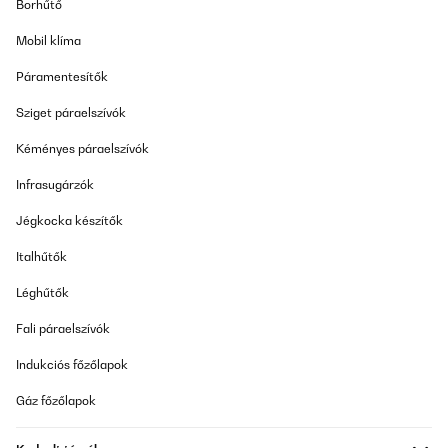
Borhűtő
Mobil klíma
Páramentesítők
Sziget páraelszívók
Kéményes páraelszívók
Infrasugárzók
Jégkocka készítők
Italhűtők
Léghűtők
Fali páraelszívók
Indukciós főzőlapok
Gáz főzőlapok