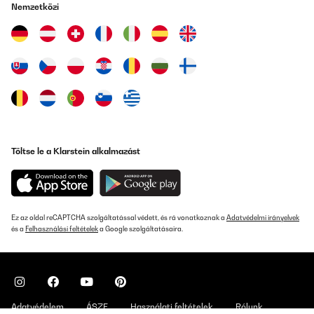
Nemzetközi
Töltse le a Klarstein alkalmazást
Ez az oldal reCAPTCHA szolgáltatással védett, és rá vonatkoznak a
Adatvédelmi irányelvek
és a
Felhasználási feltételek
a Google szolgáltatásaira.
Adatvédelem
ÁSZF
Használati feltételek
Rólunk