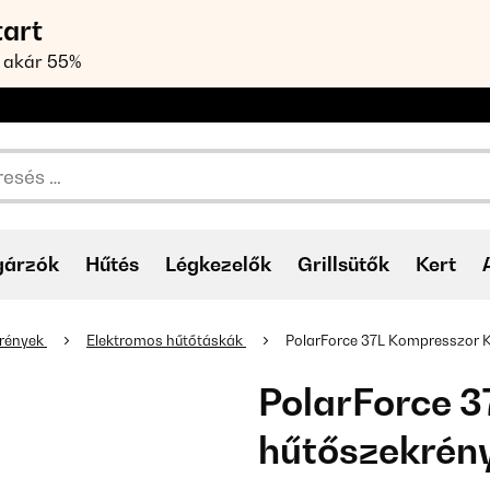
tart
 akár 55%
gárzók
Hűtés
Légkezelők
Grillsütők
Kert
krények
Elektromos hűtőtáskák
PolarForce 37L Kompresszor 
PolarForce 
hűtőszekrén