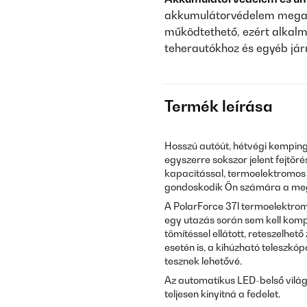
akkumulátorvédelem megaka
működtethető, ezért alkal
teherautókhoz és egyéb já
Termék leírása
Hosszú autóút, hétvégi kemping
egyszerre sokszor jelent fejtöré
kapacitással, termoelektromos 
gondoskodik Ön számára a megf
A PolarForce 37l termoelektrom
egy utazás során sem kell kompr
tömítéssel ellátott, reteszelh
esetén is, a kihúzható teleszk
tesznek lehetővé.
Az automatikus LED-belső világ
teljesen kinyitná a fedelet.