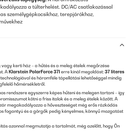
dályozza a túlterhelést. DC/AC csatlakozással
mas személygépkocsikhoz, terepjárókhoz,
rművekhez
 vagy kerti ház – a hűtés és a meleg ételek megőrzése
st. A
Klarstein PolarForce 37l
erre kínál megoldást:
37 literes
technológiával és háromféle tápellátási lehetőséggel mindig
elelő hőmérsékletről.
os rendszere egyszerre képes hűteni és melegen tartani – így
omisszumot kötni a friss italok és a meleg ételek között. A
ető zár megakadályozza a hőveszteséget még erős rázkódás
ópos fogantyú és a görgők pedig kényelmes, könnyű mozgatást
ítás azonnal megmutatja a tartalmát, még azelőtt, hogy Ön