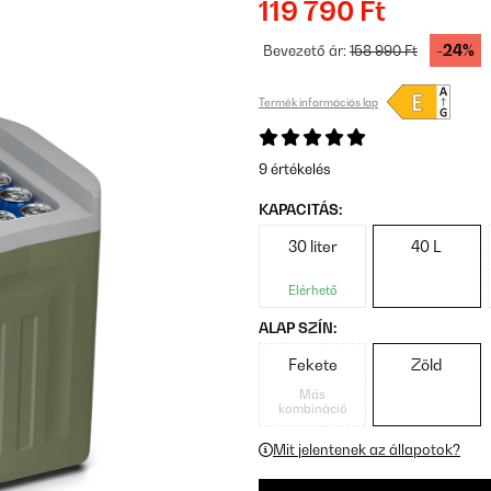
119 790 Ft
-24%
Bevezető ár:
158 990 Ft
Termék információs lap
9 értékelés
KAPACITÁS:
30 liter
40 L
Elérhető
ALAP SZÍN:
Fekete
Zöld
Más
kombináció
Mit jelentenek az állapotok?