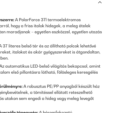
szerre:
A PolarForce 37l termoelektromos
rról, hogy a friss italok hidegek, a meleg ételek
en maradjanak – egyetlen eszközzel, egyetlen utazás
 37 literes belső tér és az állítható polcok lehetővé
ereket, italokat és akár gyógyszereket is átgondoltan,
zben.
Az automatikus LED-belső világítás bekapcsol, amint
rtalom első pillantásra látható, fölösleges keresgélés
körülményre:
A robusztus PE/PP anyagból készült ház
génybevételnek, a tömítéssel ellátott reteszelhető
ós utakon sem engedi a hideg vagy meleg levegőt
verzális tápegység:
A háromfokozatú