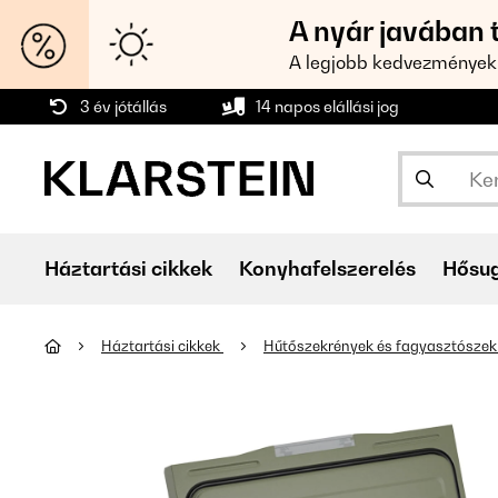
A nyár javában 
A legjobb kedvezmények
3 év jótállás
14 napos elállási jog
Háztartási cikkek
Konyhafelszerelés
Hősu
Háztartási cikkek
Hűtőszekrények és fagyasztósze