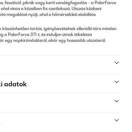
, fesztivál, piknik vagy kerti vendégfogadás – a PolarForce
 ahol nincs a közelben fix csatlakozó. Utazás közbeni
ó megoldást nyújt, ahol a hőmérsékleti stabilitás
köszönhetően tartós, igénybevételnek ellenálló társ minden
 a PolarForce 37l-t, és induljon útnak tökéletes
kár egy napkirándulásról, akár egy hosszabb utazásról.
i adatok
k