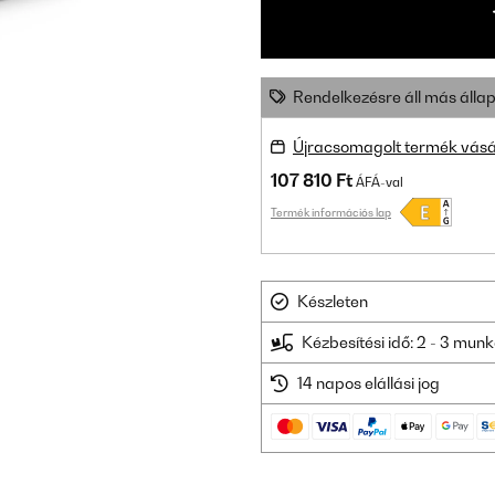
Rendelkezésre áll más állap
Újracsomagolt termék vásá
107 810 Ft
ÁFÁ-val
Termék információs lap
Készleten
Kézbesítési idő: 2 - 3 mu
14 napos elállási jog