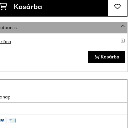
Kosárba
otban is
rlása
Kosárba
nkanap