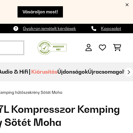
Vásároljon most!
Gyakran ismételt kérdések
Kapcsolat
Audio & Hifi
Kiárusítás
Újdonságok
Újracsomagolt
Kemping hűtőszekrény Sötét Moha
37L Kompresszor Kemping
y Sötét Moha