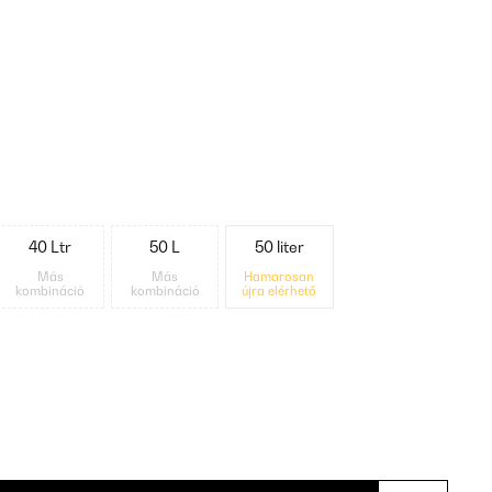
40 Ltr
50 L
50 liter
Más
Más
Hamarosan
kombináció
kombináció
újra elérhető