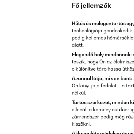
Fő jellemzők
Hűtés és melegentartás egy
technológiája gondoskodik a
pedig kellemes hőmérséklet
alatt.
Elegendő hely mindennek:
A
teszik, hogy Ön az élelmisz
elkülönítve tárolhassa útkö
Azonnal látja, mi van bent:
Ön kinyitja a fedelet – a ta
nélkül.
Tartós szerkezet, minden 
ellenáll a kemény outdoor i
zárrendszer pedig még ráz
kiszökni.
Akkumulátorvédelem és uni