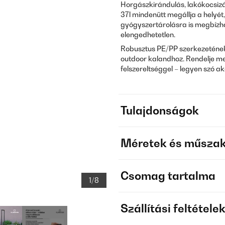
Horgászkirándulás, lakókocsizás
37l mindenütt megállja a helyét,
gyógyszertárolásra is megbízhat
elengedhetetlen.
Robusztus PE/PP szerkezetének 
outdoor kalandhoz. Rendelje meg
felszereltséggel – legyen szó a
Tulajdonságok
Méretek és műszak
Csomag tartalma
1/8
Szállítási feltétele