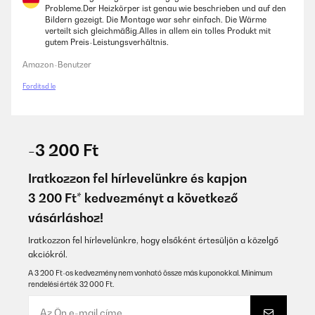
Probleme.Der Heizkörper ist genau wie beschrieben und auf den
Bildern gezeigt. Die Montage war sehr einfach. Die Wärme
verteilt sich gleichmäßig.Alles in allem ein tolles Produkt mit
gutem Preis-Leistungsverhältnis.
Amazon-Benutzer
Fordítsd le
-3 200 Ft
Iratkozzon fel hírlevelünkre és kapjon
3 200 Ft* kedvezményt a következő
vásárláshoz!
Iratkozzon fel hírlevelünkre, hogy elsőként értesüljön a közelgő
akciókról.
A 3 200 Ft-os kedvezmény nem vonható össze más kuponokkal. Minimum
rendelési érték 32 000 Ft.