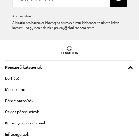
Adatvédelem
A leiratkozás bármikor lehetséges bármely e-mail láblécében található linken
keresztül, vagy írjon nekünk a
privacy@chal-tec.com
címre.
Népszerű kategóriák
Borhűtő
Mobil klíma
Páramentesítők
Sziget páraelszívók
Kéményes páraelszívók
Infrasugárzók