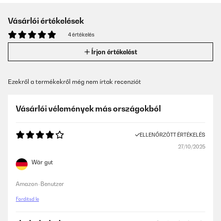
Vásárlói értékelések
4 értékelés
Írjon értékelést
Ezekről a termékekről még nem írtak recenziót
Vásárlói vélemények más országokból
ELLENŐRZÖTT ÉRTÉKELÉS
27/10/2025
Wär gut
Amazon-Benutzer
Fordítsd le