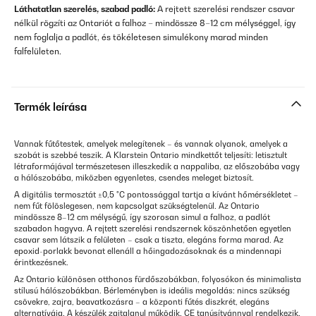
Láthatatlan szerelés, szabad padló:
A rejtett szerelési rendszer csavar
nélkül rögzíti az Ontariót a falhoz – mindössze 8–12 cm mélységgel, így
nem foglalja a padlót, és tökéletesen simulékony marad minden
falfelületen.
Termék leírása
Vannak fűtőtestek, amelyek melegítenek – és vannak olyanok, amelyek a
szobát is szebbé teszik. A Klarstein Ontario mindkettőt teljesíti: letisztult
létraformájával természetesen illeszkedik a nappaliba, az előszobába vagy
a hálószobába, miközben egyenletes, csendes meleget biztosít.
A digitális termosztát ±0,5 °C pontossággal tartja a kívánt hőmérsékletet –
nem fűt fölöslegesen, nem kapcsolgat szükségtelenül. Az Ontario
mindössze 8–12 cm mélységű, így szorosan simul a falhoz, a padlót
szabadon hagyva. A rejtett szerelési rendszernek köszönhetően egyetlen
csavar sem látszik a felületen – csak a tiszta, elegáns forma marad. Az
epoxid-porlakk bevonat ellenáll a hőingadozásoknak és a mindennapi
érintkezésnek.
Az Ontario különösen otthonos fürdőszobákban, folyosókon és minimalista
stílusú hálószobákban. Bérleményben is ideális megoldás: nincs szükség
csövekre, zajra, beavatkozásra – a központi fűtés diszkrét, elegáns
alternatívája. A készülék zajtalanul működik, CE tanúsítvánnyal rendelkezik,