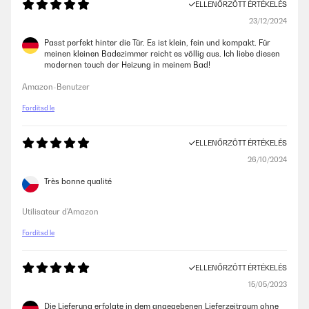
ELLENŐRZÖTT ÉRTÉKELÉS
23/12/2024
Passt perfekt hinter die Tür. Es ist klein, fein und kompakt. Für
meinen kleinen Badezimmer reicht es völlig aus. Ich liebe diesen
modernen touch der Heizung in meinem Bad!
Amazon-Benutzer
Fordítsd le
ELLENŐRZÖTT ÉRTÉKELÉS
26/10/2024
Très bonne qualité
Utilisateur d'Amazon
Fordítsd le
ELLENŐRZÖTT ÉRTÉKELÉS
15/05/2023
Die Lieferung erfolgte in dem angegebenen Lieferzeitraum ohne