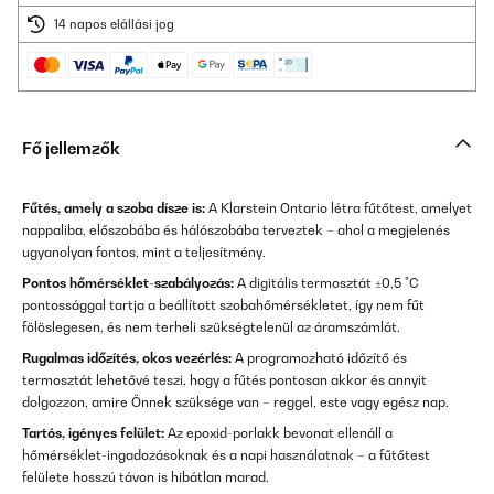
14 napos elállási jog
Fő jellemzők
Fűtés, amely a szoba dísze is:
A Klarstein Ontario létra fűtőtest, amelyet
nappaliba, előszobába és hálószobába terveztek – ahol a megjelenés
ugyanolyan fontos, mint a teljesítmény.
Pontos hőmérséklet-szabályozás:
A digitális termosztát ±0,5 °C
pontossággal tartja a beállított szobahőmérsékletet, így nem fűt
fölöslegesen, és nem terheli szükségtelenül az áramszámlát.
Rugalmas időzítés, okos vezérlés:
A programozható időzítő és
termosztát lehetővé teszi, hogy a fűtés pontosan akkor és annyit
dolgozzon, amire Önnek szüksége van – reggel, este vagy egész nap.
Tartós, igényes felület:
Az epoxid-porlakk bevonat ellenáll a
hőmérséklet-ingadozásoknak és a napi használatnak – a fűtőtest
felülete hosszú távon is hibátlan marad.