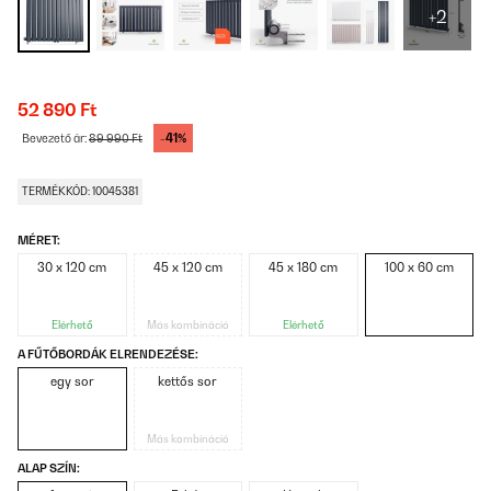
+2
52 890 Ft
-41%
Bevezető ár:
89 990 Ft
TERMÉKKÓD: 10045381
MÉRET:
30 x 120 cm
45 x 120 cm
45 x 180 cm
100 x 60 cm
Elérhető
Más kombináció
Elérhető
A FŰTŐBORDÁK ELRENDEZÉSE:
egy sor
kettős sor
Más kombináció
ALAP SZÍN: