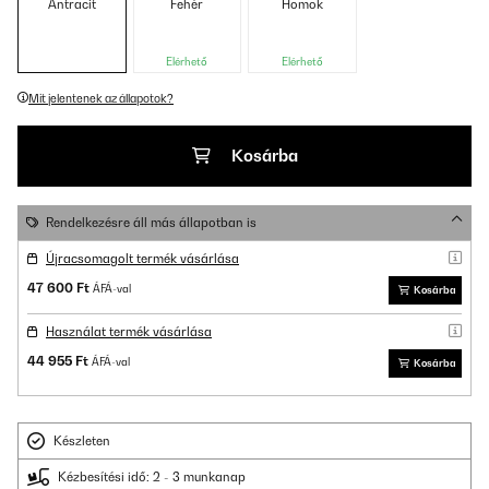
Antracit
Fehér
Homok
Elérhető
Elérhető
Mit jelentenek az állapotok?
Kosárba
Rendelkezésre áll más állapotban is
Újracsomagolt termék vásárlása
47 600 Ft
ÁFÁ-val
Kosárba
Használat termék vásárlása
44 955 Ft
ÁFÁ-val
Kosárba
Készleten
Kézbesítési idő: 2 - 3 munkanap