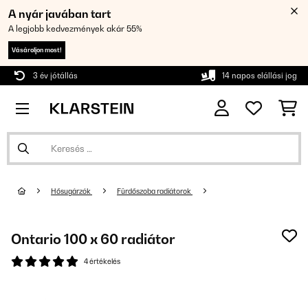
A nyár javában tart
A legjobb kedvezmények akár 55%
Vásároljon most!
3 év jótállás
14 napos elállási jog
Hősugárzók
Fürdőszoba radiátorok
Ontario 100 x 60 radiátor
4 értékelés